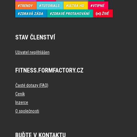
TRENDY
TUTORIALS
ULTRA HD
VTIPNÉ
ZDRAVÁ ZÁDA
ZDRAVÉ PROTAHOVÁNÍ
ŽIVĚ
STAV ČLENSTVÍ
Uživatel nepřihlášen
FITNESS.FORMFACTORY.CZ
Časté dotazy (FAQ)
Ceník
Inzerce
O společnosti
BUĎTE V KONTAKTU