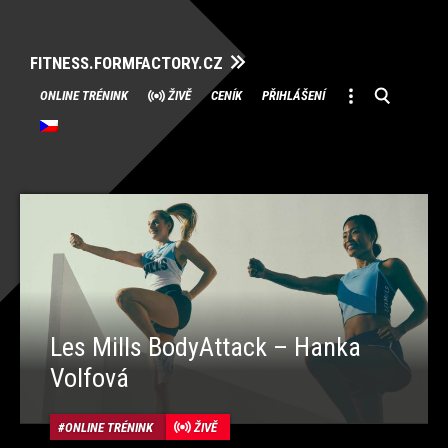
FITNESS.FORMFACTORY.CZ
Přeskočit
ONLINE TRÉNINK
ŽIVĚ
CENÍK
PŘIHLÁŠENÍ
na
obsah
Les Mills BodyAttack – Hanka
Volfová
ONLINE TRÉNINK
ŽIVĚ