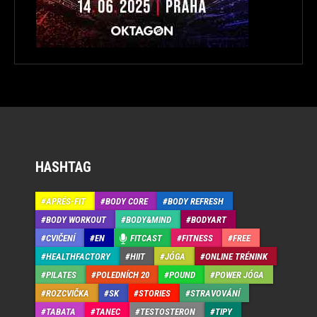
HASHTAG
APRÉS-FIT
BODY CORE
BODY REFRESH
BODY WORKOUT
BODY&MIND
BODYART
CVIČENÍ
EN
FITCAST
FITNESS
FREE
HEALTHFACTORY
HIIT
JÓGA
ONLINE TRÉNINK
PILATES
POLEDNÍCH 20
POUND
POWER JÓGA
ROZCVIČKA
SK
STORIES
STRAVOVÁNÍ
TABATA
TANEC
TESTOSTERON
TIPY