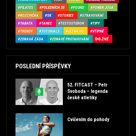
PILATES
POLEDNÍCH 20
POUND
POWER JÓGA
ROZCVIČKA
SK
STORIES
STRAVOVÁNÍ
TABATA
TANEC
TESTOSTERON
TIPY
TRENDY
TUTORIALS
ULTRA HD
VTIPNÉ
ZDRAVÁ ZÁDA
ZDRAVÉ PROTAHOVÁNÍ
ŽIVĚ
POSLEDNÍ PŘÍSPĚVKY
52. FITCAST – Petr
Svoboda – legenda
české atletiky
Cvičením do pohody