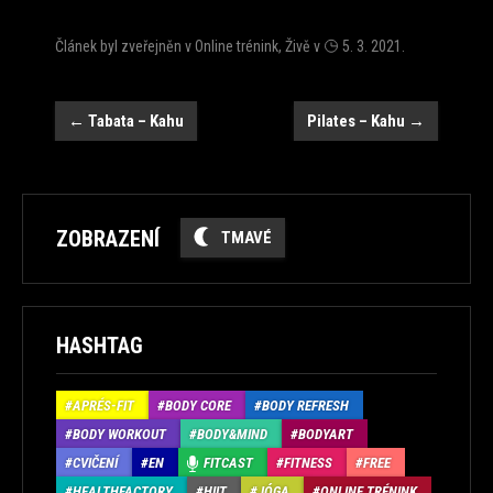
Článek byl zveřejněn v
Online trénink
,
Živě
v
5. 3. 2021
.
Navigace
←
Tabata – Kahu
Pilates – Kahu
→
ZOBRAZENÍ
TMAVÉ
HASHTAG
APRÉS-FIT
BODY CORE
BODY REFRESH
BODY WORKOUT
BODY&MIND
BODYART
CVIČENÍ
EN
FITCAST
FITNESS
FREE
HEALTHFACTORY
HIIT
JÓGA
ONLINE TRÉNINK