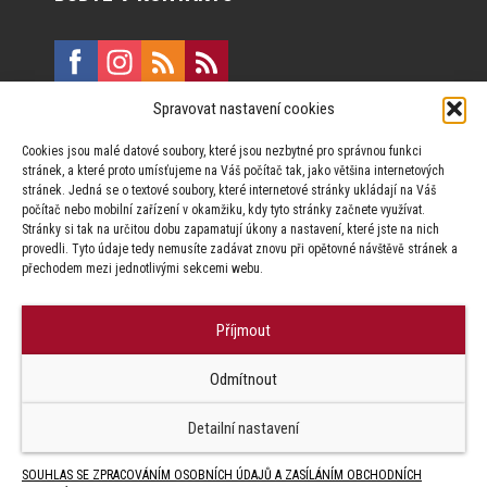
Spravovat nastavení cookies
E:
marketing@formfactory.cz
Cookies jsou malé datové soubory, které jsou nezbytné pro správnou funkci
Vinohradská 190, 130 00 Praha 3
stránek, a které proto umísťujeme na Váš počítač tak, jako většina internetových
stránek. Jedná se o textové soubory, které internetové stránky ukládají na Váš
počítač nebo mobilní zařízení v okamžiku, kdy tyto stránky začnete využívat.
Za publikovaný obsah odpovídají jednotliví autoři.
Stránky si tak na určitou dobu zapamatují úkony a nastavení, které jste na nich
provedli. Tyto údaje tedy nemusíte zadávat znovu při opětovné návštěvě stránek a
přechodem mezi jednotlivými sekcemi webu.
Příjmout
© Form Factory s.r.o.,
Odmítnout
Jakékoliv užití obsahu, včetně převzetí článků je bez souhlasu Form
Factory s.r.o. zapovězeno.
Detailní nastavení
SOUHLAS SE ZPRACOVÁNÍM OSOBNÍCH ÚDAJŮ A ZASÍLÁNÍM OBCHODNÍCH