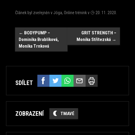
Článek byl zveřejněn v
Jóga
,
Online trénink
v
20. 11. 2020
.
Navigace
←
BODYPUMP –
GRIT STRENGTH –
Dominika Brablíková,
Monika Střítezská
→
Monika Trnková
SDÍLET
ZOBRAZENÍ
TMAVÉ