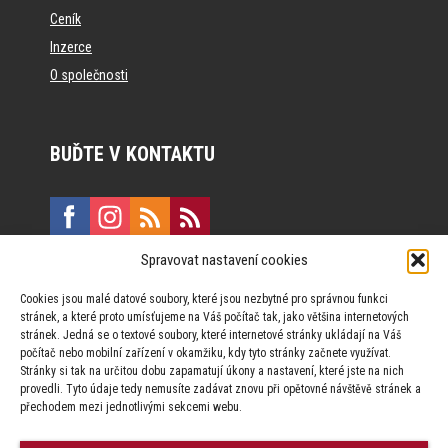
Ceník
Inzerce
O společnosti
BUĎTE V KONTAKTU
Spravovat nastavení cookies
E:
marketing@formfactory.cz
Cookies jsou malé datové soubory, které jsou nezbytné pro správnou funkci
Vinohradská 190, 130 00 Praha 3
stránek, a které proto umísťujeme na Váš počítač tak, jako většina internetových
stránek. Jedná se o textové soubory, které internetové stránky ukládají na Váš
počítač nebo mobilní zařízení v okamžiku, kdy tyto stránky začnete využívat.
Za publikovaný obsah odpovídají jednotliví autoři.
Stránky si tak na určitou dobu zapamatují úkony a nastavení, které jste na nich
provedli. Tyto údaje tedy nemusíte zadávat znovu při opětovné návštěvě stránek a
přechodem mezi jednotlivými sekcemi webu.