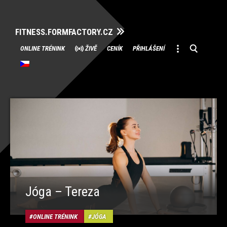
FITNESS.FORMFACTORY.CZ
Přeskočit
ONLINE TRÉNINK
ŽIVĚ
CENÍK
PŘIHLÁŠENÍ
na
obsah
Jóga – Tereza
ONLINE TRÉNINK
JÓGA