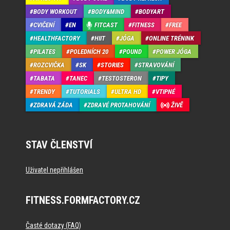
BODY WORKOUT
BODY&MIND
BODYART
CVIČENÍ
EN
FITCAST
FITNESS
FREE
HEALTHFACTORY
HIIT
JÓGA
ONLINE TRÉNINK
PILATES
POLEDNÍCH 20
POUND
POWER JÓGA
ROZCVIČKA
SK
STORIES
STRAVOVÁNÍ
TABATA
TANEC
TESTOSTERON
TIPY
TRENDY
TUTORIALS
ULTRA HD
VTIPNÉ
ZDRAVÁ ZÁDA
ZDRAVÉ PROTAHOVÁNÍ
ŽIVĚ
STAV ČLENSTVÍ
Uživatel nepřihlášen
FITNESS.FORMFACTORY.CZ
Časté dotazy (FAQ)