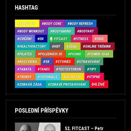
HASHTAG
APRÉS-FIT
BODY CORE
BODY REFRESH
BODY WORKOUT
BODY&MIND
BODYART
CVIČENÍ
EN
FITCAST
FITNESS
FREE
HEALTHFACTORY
HIIT
JÓGA
ONLINE TRÉNINK
PILATES
POLEDNÍCH 20
POUND
POWER JÓGA
ROZCVIČKA
SK
STORIES
STRAVOVÁNÍ
TABATA
TANEC
TESTOSTERON
TIPY
TRENDY
TUTORIALS
ULTRA HD
VTIPNÉ
ZDRAVÁ ZÁDA
ZDRAVÉ PROTAHOVÁNÍ
ŽIVĚ
POSLEDNÍ PŘÍSPĚVKY
52. FITCAST – Petr