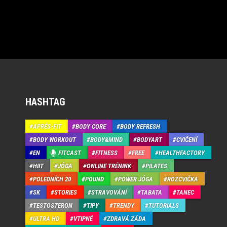
HASHTAG
APRÉS-FIT
BODY CORE
BODY REFRESH
BODY WORKOUT
BODY&MIND
BODYART
CVIČENÍ
EN
FITCAST
FITNESS
FREE
HEALTHFACTORY
HIIT
JÓGA
ONLINE TRÉNINK
PILATES
POLEDNÍCH 20
POUND
POWER JÓGA
ROZCVIČKA
SK
STORIES
STRAVOVÁNÍ
TABATA
TANEC
TESTOSTERON
TIPY
TRENDY
TUTORIALS
ULTRA HD
VTIPNÉ
ZDRAVÁ ZÁDA