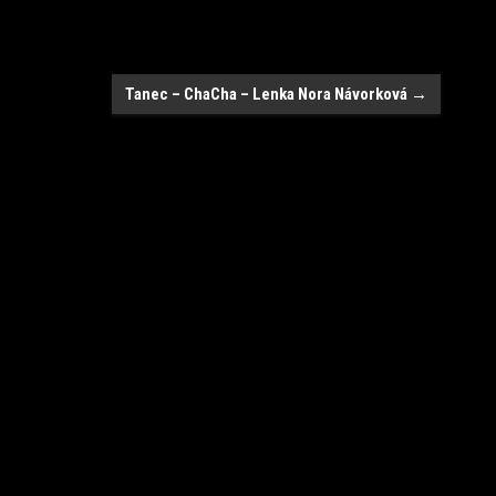
Tanec – ChaCha – Lenka Nora Návorková
→