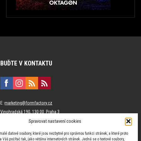
BUĎTE V KONTAKTU
E:
marketing@formfactory.cz
Vinohradská 190, 130 00 Praha 3
Spravovat nastavení cookies
Za publikovaný obsah odpovídají jednotliví autoři.
malé datové soubory, které jsou nezbytné pro správnou funkci stránek, a které proto
 Váš počítač tak, jako většina internetových stránek. Jedná se o textové soubory,