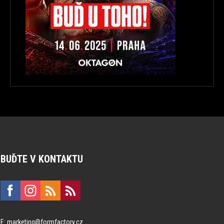
BUĎTE V KONTAKTU
E:
marketing@formfactory.cz