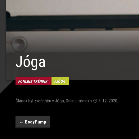
Jóga
ONLINE TRÉNINK
JÓGA
Článek byl zveřejněn v
Jóga
,
Online trénink
v
6. 12. 2020
.
Navigace
←
BodyPump