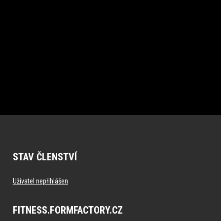
STAV ČLENSTVÍ
Uživatel nepřihlášen
FITNESS.FORMFACTORY.CZ