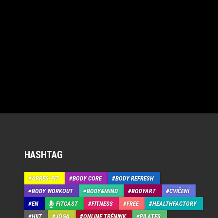
HASHTAG
APRÉS-FIT
BODY CORE
BODY REFRESH
BODY WORKOUT
BODY&MIND
BODYART
CVIČENÍ
EN
FITCAST
FITNESS
FREE
HEALTHFACTORY
HIIT
JÓGA
ONLINE TRÉNINK
PILATES