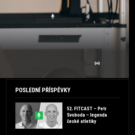
APRÉS-FIT
BODY CORE
BODY REFRESH
BODY WORKOUT
BODY&MIND
BODYART
CVIČENÍ
EN
FITCAST
FITNESS
FREE
HEALTHFACTORY
HIIT
JÓGA
ONLINE TRÉNINK
PILATES
POLEDNÍCH 20
POUND
POWER JÓGA
ROZCVIČKA
SK
STORIES
STRAVOVÁNÍ
TABATA
TANEC
TESTOSTERON
TIPY
TRENDY
TUTORIALS
ULTRA HD
VTIPNÉ
ZDRAVÁ ZÁDA
ZDRAVÉ PROTAHOVÁNÍ
ŽIVĚ
POSLEDNÍ PŘÍSPĚVKY
52. FITCAST – Petr
Svoboda – legenda
české atletiky