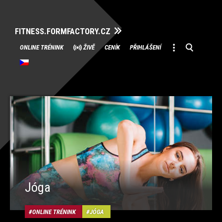
FITNESS.FORMFACTORY.CZ
Přeskočit
ONLINE TRÉNINK
ŽIVĚ
CENÍK
PŘIHLÁŠENÍ
na
obsah
Jóga
ONLINE TRÉNINK
JÓGA