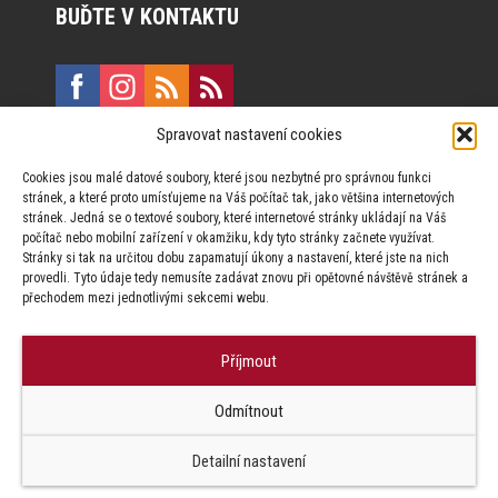
BUĎTE V KONTAKTU
Spravovat nastavení cookies
E:
marketing@formfactory.cz
Cookies jsou malé datové soubory, které jsou nezbytné pro správnou funkci
Vinohradská 190, 130 00 Praha 3
stránek, a které proto umísťujeme na Váš počítač tak, jako většina internetových
stránek. Jedná se o textové soubory, které internetové stránky ukládají na Váš
počítač nebo mobilní zařízení v okamžiku, kdy tyto stránky začnete využívat.
Za publikovaný obsah odpovídají jednotliví autoři.
Stránky si tak na určitou dobu zapamatují úkony a nastavení, které jste na nich
provedli. Tyto údaje tedy nemusíte zadávat znovu při opětovné návštěvě stránek a
přechodem mezi jednotlivými sekcemi webu.
Příjmout
© Form Factory s.r.o.,
Odmítnout
Jakékoliv užití obsahu, včetně převzetí článků je bez souhlasu Form
Factory s.r.o. zapovězeno.
Detailní nastavení