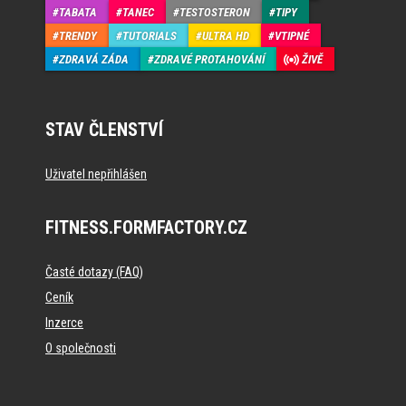
TABATA
TANEC
TESTOSTERON
TIPY
TRENDY
TUTORIALS
ULTRA HD
VTIPNÉ
ZDRAVÁ ZÁDA
ZDRAVÉ PROTAHOVÁNÍ
ŽIVĚ
STAV ČLENSTVÍ
Uživatel nepřihlášen
FITNESS.FORMFACTORY.CZ
Časté dotazy (FAQ)
Ceník
Inzerce
O společnosti