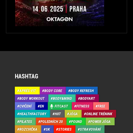
HASHTAG
APRÉS-FIT
BODY CORE
BODY REFRESH
BODY WORKOUT
BODY&MIND
BODYART
CVIČENÍ
EN
FITCAST
FITNESS
FREE
HEALTHFACTORY
HIIT
JÓGA
ONLINE TRÉNINK
PILATES
POLEDNÍCH 20
POUND
POWER JÓGA
ROZCVIČKA
SK
STORIES
STRAVOVÁNÍ