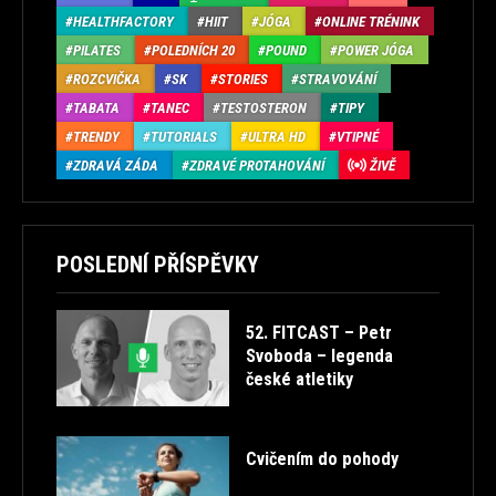
HEALTHFACTORY
HIIT
JÓGA
ONLINE TRÉNINK
PILATES
POLEDNÍCH 20
POUND
POWER JÓGA
ROZCVIČKA
SK
STORIES
STRAVOVÁNÍ
TABATA
TANEC
TESTOSTERON
TIPY
TRENDY
TUTORIALS
ULTRA HD
VTIPNÉ
ZDRAVÁ ZÁDA
ZDRAVÉ PROTAHOVÁNÍ
ŽIVĚ
POSLEDNÍ PŘÍSPĚVKY
52. FITCAST – Petr
Svoboda – legenda
české atletiky
Cvičením do pohody