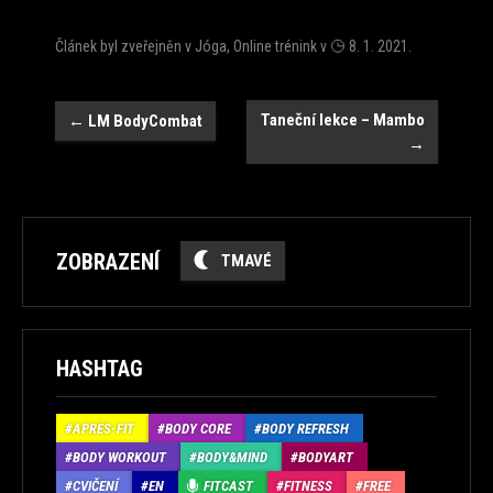
Článek byl zveřejněn v
Jóga
,
Online trénink
v
8. 1. 2021
.
Navigace
Taneční lekce – Mambo
←
LM BodyCombat
→
ZOBRAZENÍ
TMAVÉ
HASHTAG
APRÉS-FIT
BODY CORE
BODY REFRESH
BODY WORKOUT
BODY&MIND
BODYART
CVIČENÍ
EN
FITCAST
FITNESS
FREE