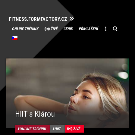
FITNESS.FORMFACTORY.CZ
Přeskočit
ONLINE TRÉNINK
ŽIVĚ
CENÍK
PŘIHLÁŠENÍ
na
obsah
HIIT s Klárou
ONLINE TRÉNINK
HIIT
ŽIVĚ