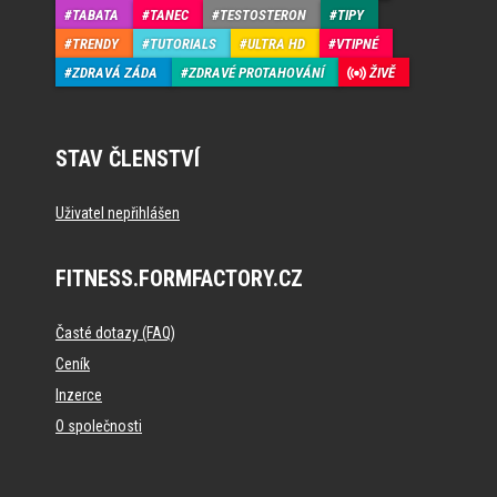
TABATA
TANEC
TESTOSTERON
TIPY
TRENDY
TUTORIALS
ULTRA HD
VTIPNÉ
ZDRAVÁ ZÁDA
ZDRAVÉ PROTAHOVÁNÍ
ŽIVĚ
STAV ČLENSTVÍ
Uživatel nepřihlášen
FITNESS.FORMFACTORY.CZ
Časté dotazy (FAQ)
Ceník
Inzerce
O společnosti