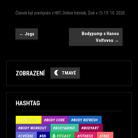
Článek byl zveřejněn v
HIIT
,
Online trénink
,
Živě
v
19. 10. 2020
.
Navigace
Bodypump s Hanou
←
Joga
Volfovou
→
ZOBRAZENÍ
TMAVÉ
HASHTAG
APRÉS-FIT
BODY CORE
BODY REFRESH
BODY WORKOUT
BODY&MIND
BODYART
CVIČENÍ
EN
FITCAST
FITNESS
FREE