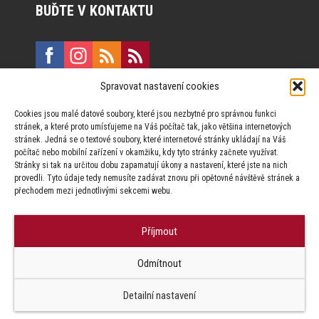
BUĎTE V KONTAKTU
Spravovat nastavení cookies
E:
marketing@formfactory.cz
Cookies jsou malé datové soubory, které jsou nezbytné pro správnou funkci
Vinohradská 190, 130 00 Praha 3
stránek, a které proto umísťujeme na Váš počítač tak, jako většina internetových
stránek. Jedná se o textové soubory, které internetové stránky ukládají na Váš
počítač nebo mobilní zařízení v okamžiku, kdy tyto stránky začnete využívat.
Za publikovaný obsah odpovídají jednotliví autoři.
Stránky si tak na určitou dobu zapamatují úkony a nastavení, které jste na nich
provedli. Tyto údaje tedy nemusíte zadávat znovu při opětovné návštěvě stránek a
přechodem mezi jednotlivými sekcemi webu.
Příjmout
© Form Factory s.r.o.,
Odmítnout
Jakékoliv užití obsahu, včetně převzetí článků je bez souhlasu Form
Factory s.r.o. zapovězeno.
Detailní nastavení