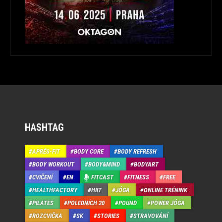
HASHTAG
APRÉS-FIT
BODY CORE
BODY REFRESH
BODY WORKOUT
BODY&MIND
BODYART
CVIČENÍ
EN
FITCAST
FITNESS
FREE
HEALTHFACTORY
HIIT
JÓGA
ONLINE TRÉNINK
PILATES
POLEDNÍCH 20
POUND
POWER JÓGA
ROZCVIČKA
SK
STORIES
STRAVOVÁNÍ