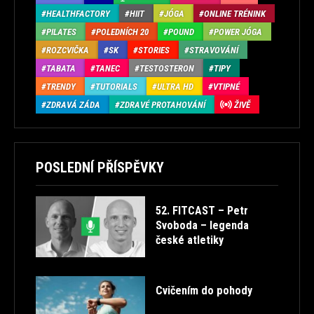
HEALTHFACTORY
HIIT
JÓGA
ONLINE TRÉNINK
PILATES
POLEDNÍCH 20
POUND
POWER JÓGA
ROZCVIČKA
SK
STORIES
STRAVOVÁNÍ
TABATA
TANEC
TESTOSTERON
TIPY
TRENDY
TUTORIALS
ULTRA HD
VTIPNÉ
ZDRAVÁ ZÁDA
ZDRAVÉ PROTAHOVÁNÍ
ŽIVĚ
POSLEDNÍ PŘÍSPĚVKY
52. FITCAST – Petr
Svoboda – legenda
české atletiky
Cvičením do pohody