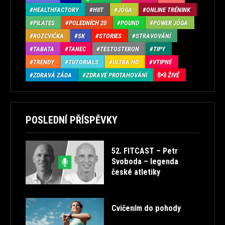
HEALTHFACTORY
HIIT
JÓGA
ONLINE TRÉNINK
PILATES
POLEDNÍCH 20
POUND
POWER JÓGA
ROZCVIČKA
SK
STORIES
STRAVOVÁNÍ
TABATA
TANEC
TESTOSTERON
TIPY
TRENDY
TUTORIALS
ULTRA HD
VTIPNÉ
ZDRAVÁ ZÁDA
ZDRAVÉ PROTAHOVÁNÍ
ŽIVĚ
POSLEDNÍ PŘÍSPĚVKY
52. FITCAST – Petr
Svoboda – legenda
české atletiky
Cvičením do pohody