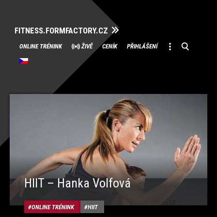
FITNESS.FORMFACTORY.CZ
Přeskočit
ONLINE TRÉNINK
ŽIVĚ
CENÍK
PŘIHLÁŠENÍ
na
obsah
HIIT – Hanka Volfová
ONLINE TRÉNINK
HIIT