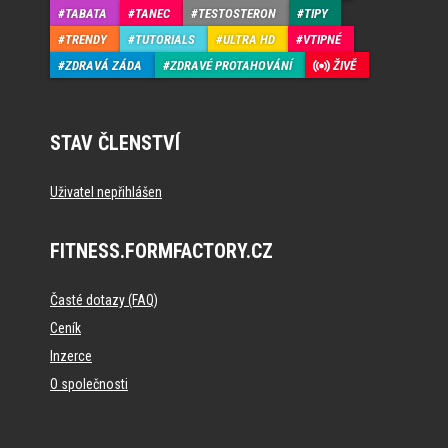
TABATA
TANEC
TESTOSTERON
TIPY
TRENDY
TUTORIALS
ULTRA HD
VTIPNÉ
ZDRAVÁ ZÁDA
ZDRAVÉ PROTAHOVÁNÍ
ŽIVĚ
STAV ČLENSTVÍ
Uživatel nepřihlášen
FITNESS.FORMFACTORY.CZ
Časté dotazy (FAQ)
Ceník
Inzerce
O společnosti