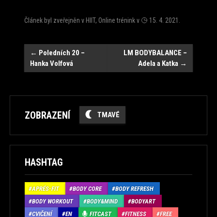
Článek byl zveřejněn v
HIIT
,
Online trénink
v
15. 4. 2021
.
Navigace
←
Poledních 20 –
LM BODYBALANCE –
Hanka Volfová
Adela a Katka
→
ZOBRAZENÍ
TMAVÉ
HASHTAG
APRÉS-FIT
BODY CORE
BODY REFRESH
BODY WORKOUT
BODY&MIND
BODYART
CVIČENÍ
EN
FITCAST
FITNESS
FREE