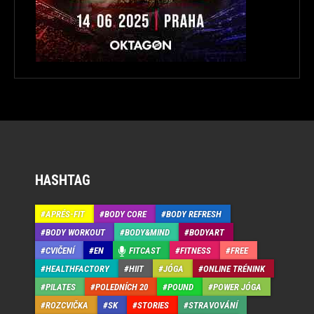
HASHTAG
APRÉS-FIT
BODY CORE
BODY REFRESH
BODY WORKOUT
BODY&MIND
BODYART
CVIČENÍ
EN
FITCAST
FITNESS
FREE
HEALTHFACTORY
HIIT
JÓGA
ONLINE TRÉNINK
PILATES
POLEDNÍCH 20
POUND
POWER JÓGA
ROZCVIČKA
SK
STORIES
STRAVOVÁNÍ