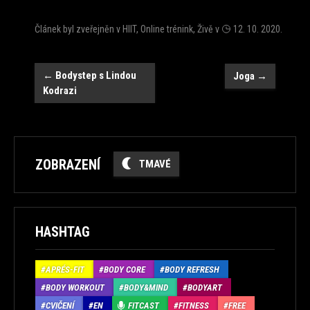
Článek byl zveřejněn v
HIIT
,
Online trénink
,
Živě
v
12. 10. 2020
.
Navigace
←
Bodystep s Lindou
Joga
→
Kodrazi
ZOBRAZENÍ
TMAVÉ
HASHTAG
APRÉS-FIT
BODY CORE
BODY REFRESH
BODY WORKOUT
BODY&MIND
BODYART
CVIČENÍ
EN
FITCAST
FITNESS
FREE