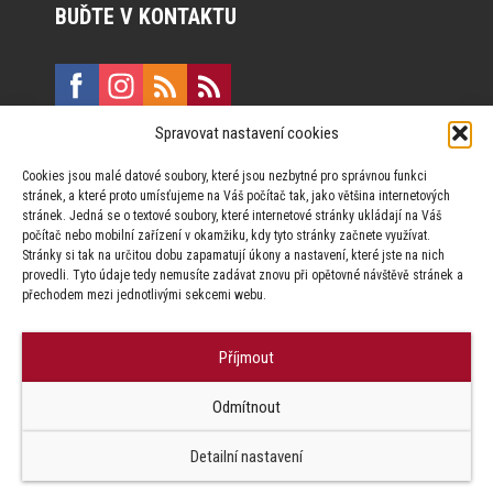
BUĎTE V KONTAKTU
Spravovat nastavení cookies
E:
marketing@formfactory.cz
Cookies jsou malé datové soubory, které jsou nezbytné pro správnou funkci
Vinohradská 190, 130 00 Praha 3
stránek, a které proto umísťujeme na Váš počítač tak, jako většina internetových
stránek. Jedná se o textové soubory, které internetové stránky ukládají na Váš
počítač nebo mobilní zařízení v okamžiku, kdy tyto stránky začnete využívat.
Za publikovaný obsah odpovídají jednotliví autoři.
Stránky si tak na určitou dobu zapamatují úkony a nastavení, které jste na nich
provedli. Tyto údaje tedy nemusíte zadávat znovu při opětovné návštěvě stránek a
přechodem mezi jednotlivými sekcemi webu.
Příjmout
© Form Factory s.r.o.,
Odmítnout
Jakékoliv užití obsahu, včetně převzetí článků je bez souhlasu Form
Factory s.r.o. zapovězeno.
Detailní nastavení