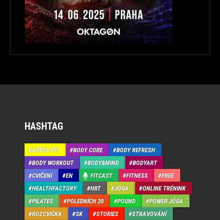
HASHTAG
APRÉS-FIT
BODY CORE
BODY REFRESH
BODY WORKOUT
BODY&MIND
BODYART
CVIČENÍ
EN
FITCAST
FITNESS
FREE
HEALTHFACTORY
HIIT
JÓGA
ONLINE TRÉNINK
PILATES
POLEDNÍCH 20
POUND
POWER JÓGA
ROZCVIČKA
SK
STORIES
STRAVOVÁNÍ