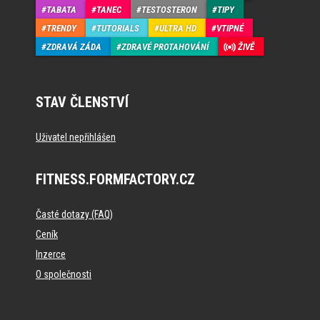
TABATA
TANEC
TESTOSTERON
TIPY
TRENDY
TUTORIALS
ULTRA HD
VTIPNÉ
ZDRAVÁ ZÁDA
ZDRAVÉ PROTAHOVÁNÍ
ŽIVĚ
STAV ČLENSTVÍ
Uživatel nepřihlášen
FITNESS.FORMFACTORY.CZ
Časté dotazy (FAQ)
Ceník
Inzerce
O společnosti