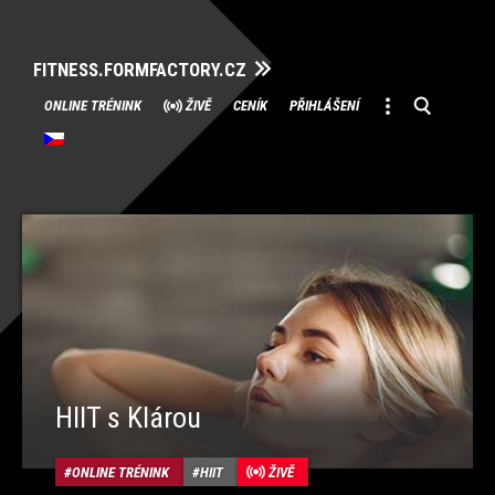
FITNESS.FORMFACTORY.CZ
Přeskočit
ONLINE TRÉNINK
ŽIVĚ
CENÍK
PŘIHLÁŠENÍ
na
obsah
HIIT s Klárou
ONLINE TRÉNINK
HIIT
ŽIVĚ