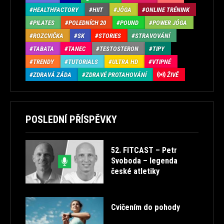
HEALTHFACTORY
HIIT
JÓGA
ONLINE TRÉNINK
PILATES
POLEDNÍCH 20
POUND
POWER JÓGA
ROZCVIČKA
SK
STORIES
STRAVOVÁNÍ
TABATA
TANEC
TESTOSTERON
TIPY
TRENDY
TUTORIALS
ULTRA HD
VTIPNÉ
ZDRAVÁ ZÁDA
ZDRAVÉ PROTAHOVÁNÍ
ŽIVĚ
POSLEDNÍ PŘÍSPĚVKY
52. FITCAST – Petr
Svoboda – legenda
české atletiky
Cvičením do pohody