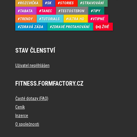
ROZCVIČKA
SK
STORIES
STRAVOVÁNÍ
TABATA
TANEC
TESTOSTERON
TIPY
TRENDY
TUTORIALS
ULTRA HD
VTIPNÉ
ZDRAVÁ ZÁDA
ZDRAVÉ PROTAHOVÁNÍ
ŽIVĚ
STAV ČLENSTVÍ
Uživatel nepřihlášen
FITNESS.FORMFACTORY.CZ
Časté dotazy (FAQ)
Ceník
Inzerce
O společnosti