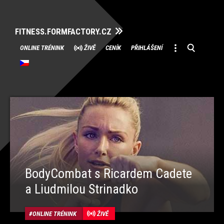
FITNESS.FORMFACTORY.CZ
Přeskočit
ONLINE TRÉNINK
ŽIVĚ
CENÍK
PŘIHLÁŠENÍ
na
obsah
BodyCombat s Ricardem Cadete
a Liudmilou Strinadko
ONLINE TRÉNINK
ŽIVĚ