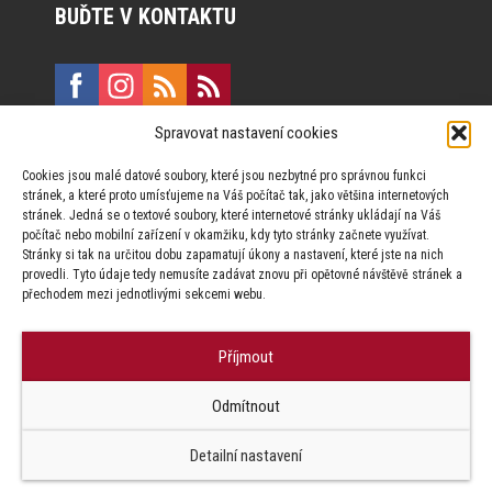
BUĎTE V KONTAKTU
Spravovat nastavení cookies
E:
marketing@formfactory.cz
Cookies jsou malé datové soubory, které jsou nezbytné pro správnou funkci
Vinohradská 190, 130 00 Praha 3
stránek, a které proto umísťujeme na Váš počítač tak, jako většina internetových
stránek. Jedná se o textové soubory, které internetové stránky ukládají na Váš
počítač nebo mobilní zařízení v okamžiku, kdy tyto stránky začnete využívat.
Za publikovaný obsah odpovídají jednotliví autoři.
Stránky si tak na určitou dobu zapamatují úkony a nastavení, které jste na nich
provedli. Tyto údaje tedy nemusíte zadávat znovu při opětovné návštěvě stránek a
přechodem mezi jednotlivými sekcemi webu.
Příjmout
© Form Factory s.r.o.,
Odmítnout
Jakékoliv užití obsahu, včetně převzetí článků je bez souhlasu Form
Factory s.r.o. zapovězeno.
Detailní nastavení