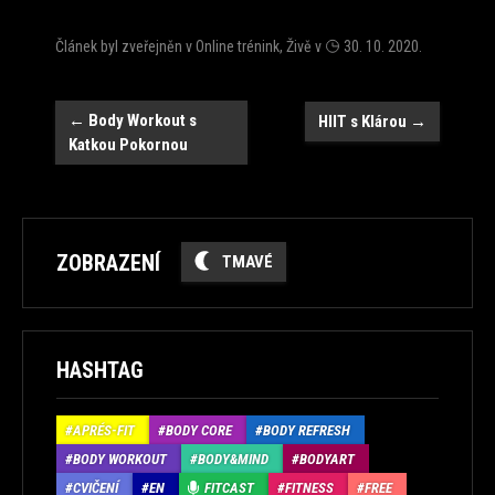
Článek byl zveřejněn v
Online trénink
,
Živě
v
30. 10. 2020
.
Navigace
←
Body Workout s
HIIT s Klárou
→
Katkou Pokornou
ZOBRAZENÍ
TMAVÉ
HASHTAG
APRÉS-FIT
BODY CORE
BODY REFRESH
BODY WORKOUT
BODY&MIND
BODYART
CVIČENÍ
EN
FITCAST
FITNESS
FREE