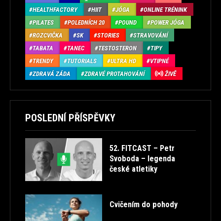
HEALTHFACTORY
HIIT
JÓGA
ONLINE TRÉNINK
PILATES
POLEDNÍCH 20
POUND
POWER JÓGA
ROZCVIČKA
SK
STORIES
STRAVOVÁNÍ
TABATA
TANEC
TESTOSTERON
TIPY
TRENDY
TUTORIALS
ULTRA HD
VTIPNÉ
ZDRAVÁ ZÁDA
ZDRAVÉ PROTAHOVÁNÍ
ŽIVĚ
POSLEDNÍ PŘÍSPĚVKY
52. FITCAST – Petr
Svoboda – legenda
české atletiky
Cvičením do pohody