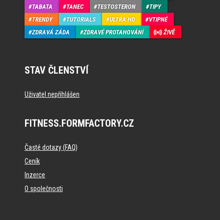
TABATA
TANEC
TESTOSTERON
TIPY
TRENDY
TUTORIALS
ULTRA HD
VTIPNÉ
ZDRAVÁ ZÁDA
ZDRAVÉ PROTAHOVÁNÍ
ŽIVĚ
STAV ČLENSTVÍ
Uživatel nepřihlášen
FITNESS.FORMFACTORY.CZ
Časté dotazy (FAQ)
Ceník
Inzerce
O společnosti