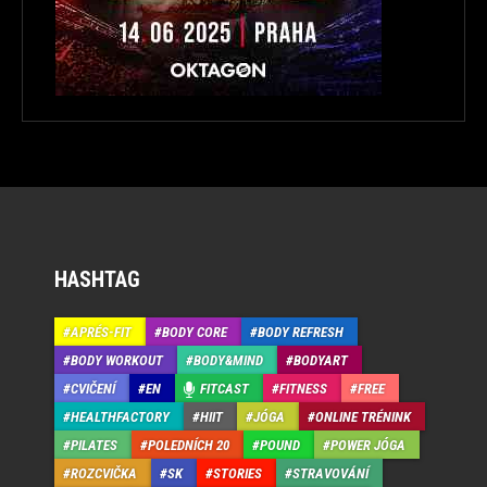
HASHTAG
APRÉS-FIT
BODY CORE
BODY REFRESH
BODY WORKOUT
BODY&MIND
BODYART
CVIČENÍ
EN
FITCAST
FITNESS
FREE
HEALTHFACTORY
HIIT
JÓGA
ONLINE TRÉNINK
PILATES
POLEDNÍCH 20
POUND
POWER JÓGA
ROZCVIČKA
SK
STORIES
STRAVOVÁNÍ