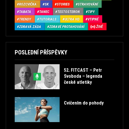
ROZCVIČKA
SK
STORIES
STRAVOVÁNÍ
TABATA
TANEC
TESTOSTERON
TIPY
TRENDY
TUTORIALS
ULTRA HD
VTIPNÉ
ZDRAVÁ ZÁDA
ZDRAVÉ PROTAHOVÁNÍ
ŽIVĚ
POSLEDNÍ PŘÍSPĚVKY
52. FITCAST – Petr
Svoboda – legenda
české atletiky
Cvičením do pohody