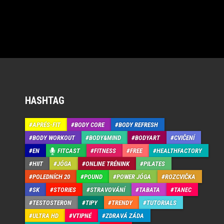
HASHTAG
APRÉS-FIT
BODY CORE
BODY REFRESH
BODY WORKOUT
BODY&MIND
BODYART
CVIČENÍ
EN
FITCAST
FITNESS
FREE
HEALTHFACTORY
HIIT
JÓGA
ONLINE TRÉNINK
PILATES
POLEDNÍCH 20
POUND
POWER JÓGA
ROZCVIČKA
SK
STORIES
STRAVOVÁNÍ
TABATA
TANEC
TESTOSTERON
TIPY
TRENDY
TUTORIALS
ULTRA HD
VTIPNÉ
ZDRAVÁ ZÁDA