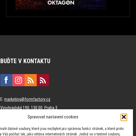
BUĎTE V KONTAKTU
E:
marketing@formfactory.cz
Vinohradská 190, 130 00 Praha 3
Spravovat nastavení cookies
Za publikovaný obsah odpovídají jednotliví autoři.
malé datové soubory, které jsou nezbytné pro správnou funkci stránek, a které proto
 Váš počítač tak, jako většina internetových stránek. Jedná se o textové soubory,