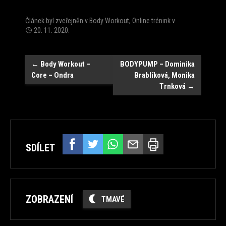
Článek byl zveřejněn v
Body Workout
,
Online trénink
v
20. 11. 2020
.
Navigace
←
Body Workout –
BODYPUMP – Dominika
Core – Ondra
Brablíková, Monika
Trnková
→
SDÍLET
ZOBRAZENÍ
TMAVÉ