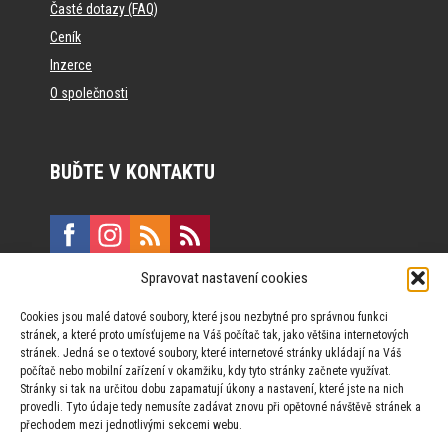
Časté dotazy (FAQ)
Ceník
Inzerce
O společnosti
BUĎTE V KONTAKTU
Spravovat nastavení cookies
E:
marketing@formfactory.cz
Cookies jsou malé datové soubory, které jsou nezbytné pro správnou funkci
Vinohradská 190, 130 00 Praha 3
stránek, a které proto umísťujeme na Váš počítač tak, jako většina internetových
stránek. Jedná se o textové soubory, které internetové stránky ukládají na Váš
počítač nebo mobilní zařízení v okamžiku, kdy tyto stránky začnete využívat.
Za publikovaný obsah odpovídají jednotliví autoři.
Stránky si tak na určitou dobu zapamatují úkony a nastavení, které jste na nich
provedli. Tyto údaje tedy nemusíte zadávat znovu při opětovné návštěvě stránek a
přechodem mezi jednotlivými sekcemi webu.