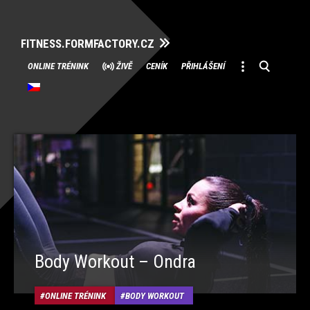
FITNESS.FORMFACTORY.CZ
Přeskočit
ONLINE TRÉNINK
ŽIVĚ
CENÍK
PŘIHLÁŠENÍ
na
obsah
Body Workout – Ondra
ONLINE TRÉNINK
BODY WORKOUT