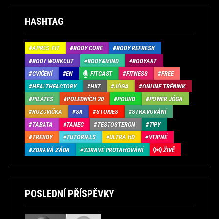
HASHTAG
APRÉS-FIT
BODY CORE
BODY REFRESH
BODY WORKOUT
BODY&MIND
BODYART
CVIČENÍ
EN
FITCAST
FITNESS
FREE
HEALTHFACTORY
HIIT
JÓGA
ONLINE TRÉNINK
PILATES
POLEDNÍCH 20
POUND
POWER JÓGA
ROZCVIČKA
SK
STORIES
STRAVOVÁNÍ
TABATA
TANEC
TESTOSTERON
TIPY
TRENDY
TUTORIALS
ULTRA HD
VTIPNÉ
ZDRAVÁ ZÁDA
ZDRAVÉ PROTAHOVÁNÍ
ŽIVĚ
POSLEDNÍ PŘÍSPĚVKY