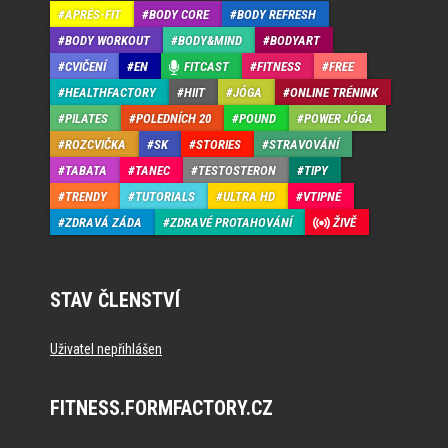
APRÉS-FIT
BODY CORE
BODY REFRESH
BODY WORKOUT
BODY&MIND
BODYART
CVIČENÍ
EN
FITCAST
FITNESS
FREE
HEALTHFACTORY
HIIT
JÓGA
ONLINE TRÉNINK
PILATES
POLEDNÍCH 20
POUND
POWER JÓGA
ROZCVIČKA
SK
STORIES
STRAVOVÁNÍ
TABATA
TANEC
TESTOSTERON
TIPY
TRENDY
TUTORIALS
ULTRA HD
VTIPNÉ
ZDRAVÁ ZÁDA
ZDRAVÉ PROTAHOVÁNÍ
ŽIVĚ
STAV ČLENSTVÍ
Uživatel nepřihlášen
FITNESS.FORMFACTORY.CZ