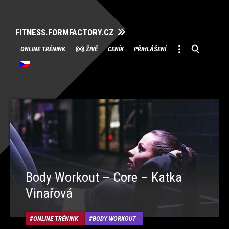
FITNESS.FORMFACTORY.CZ
Přeskočit
ONLINE TRÉNINK
ŽIVĚ
CENÍK
PŘIHLÁŠENÍ
na
obsah
Body Workout – Core – Katka
Vinařová
ONLINE TRÉNINK
BODY WORKOUT