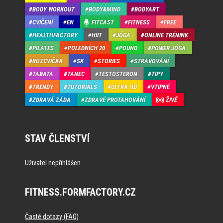
BODY WORKOUT
BODY&MIND
BODYART
CVIČENÍ
EN
FITCAST
FITNESS
FREE
HEALTHFACTORY
HIIT
JÓGA
ONLINE TRÉNINK
PILATES
POLEDNÍCH 20
POUND
POWER JÓGA
ROZCVIČKA
SK
STORIES
STRAVOVÁNÍ
TABATA
TANEC
TESTOSTERON
TIPY
TRENDY
TUTORIALS
ULTRA HD
VTIPNÉ
ZDRAVÁ ZÁDA
ZDRAVÉ PROTAHOVÁNÍ
ŽIVĚ
STAV ČLENSTVÍ
Uživatel nepřihlášen
FITNESS.FORMFACTORY.CZ
Časté dotazy (FAQ)