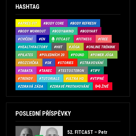
HASHTAG
APRÉS-FIT
BODY CORE
BODY REFRESH
BODY WORKOUT
BODY&MIND
BODYART
CVIČENÍ
EN
FITCAST
FITNESS
FREE
HEALTHFACTORY
HIIT
JÓGA
ONLINE TRÉNINK
PILATES
POLEDNÍCH 20
POUND
POWER JÓGA
ROZCVIČKA
SK
STORIES
STRAVOVÁNÍ
TABATA
TANEC
TESTOSTERON
TIPY
TRENDY
TUTORIALS
ULTRA HD
VTIPNÉ
ZDRAVÁ ZÁDA
ZDRAVÉ PROTAHOVÁNÍ
ŽIVĚ
POSLEDNÍ PŘÍSPĚVKY
52. FITCAST – Petr