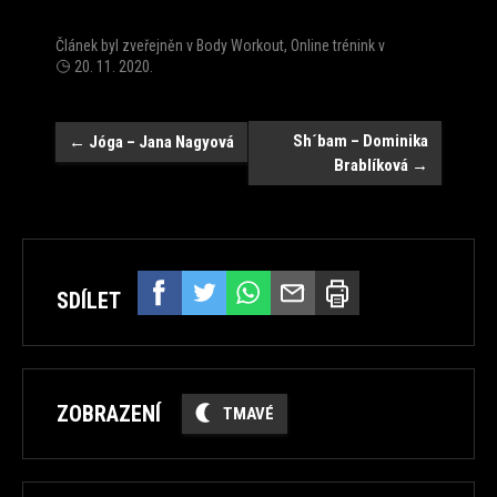
Článek byl zveřejněn v
Body Workout
,
Online trénink
v
20. 11. 2020
.
Navigace
Sh´bam – Dominika
←
Jóga – Jana Nagyová
Brablíková
→
SDÍLET
ZOBRAZENÍ
TMAVÉ