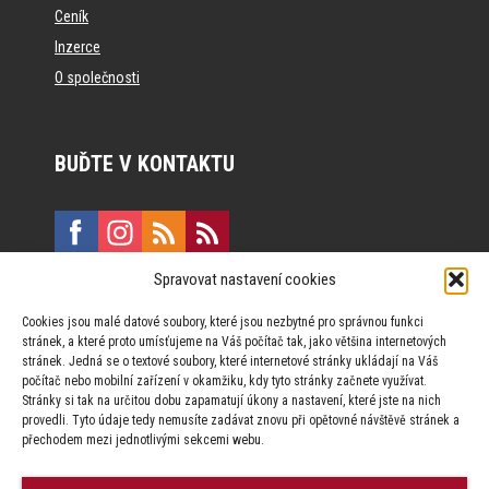
Ceník
Inzerce
O společnosti
BUĎTE V KONTAKTU
Spravovat nastavení cookies
E:
marketing@formfactory.cz
Cookies jsou malé datové soubory, které jsou nezbytné pro správnou funkci
Vinohradská 190, 130 00 Praha 3
stránek, a které proto umísťujeme na Váš počítač tak, jako většina internetových
stránek. Jedná se o textové soubory, které internetové stránky ukládají na Váš
počítač nebo mobilní zařízení v okamžiku, kdy tyto stránky začnete využívat.
Za publikovaný obsah odpovídají jednotliví autoři.
Stránky si tak na určitou dobu zapamatují úkony a nastavení, které jste na nich
provedli. Tyto údaje tedy nemusíte zadávat znovu při opětovné návštěvě stránek a
přechodem mezi jednotlivými sekcemi webu.