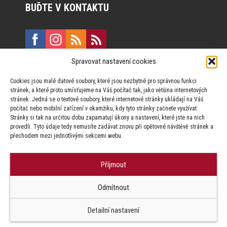
BUĎTE V KONTAKTU
Spravovat nastavení cookies
E:
marketing@formfactory.cz
Cookies jsou malé datové soubory, které jsou nezbytné pro správnou funkci
Vinohradská 190, 130 00 Praha 3
stránek, a které proto umísťujeme na Váš počítač tak, jako většina internetových
stránek. Jedná se o textové soubory, které internetové stránky ukládají na Váš
počítač nebo mobilní zařízení v okamžiku, kdy tyto stránky začnete využívat.
Za publikovaný obsah odpovídají jednotliví autoři.
Stránky si tak na určitou dobu zapamatují úkony a nastavení, které jste na nich
provedli. Tyto údaje tedy nemusíte zadávat znovu při opětovné návštěvě stránek a
přechodem mezi jednotlivými sekcemi webu.
Příjmout
© Form Factory s.r.o.,
Odmítnout
Jakékoliv užití obsahu, včetně převzetí článků je bez souhlasu Form
Factory s.r.o. zapovězeno.
Detailní nastavení