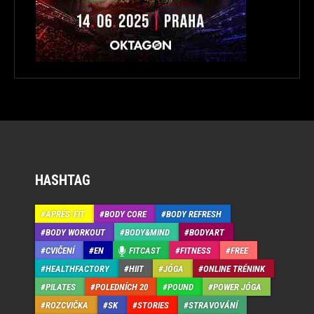
HASHTAG
APRÉS-FIT
BODY CORE
BODY REFRESH
BODY WORKOUT
BODY&MIND
BODYART
CVIČENÍ
EN
FITCAST
FITNESS
FREE
HEALTHFACTORY
HIIT
JÓGA
ONLINE TRÉNINK
PILATES
POLEDNÍCH 20
POUND
POWER JÓGA
ROZCVIČKA
SK
STORIES
STRAVOVÁNÍ