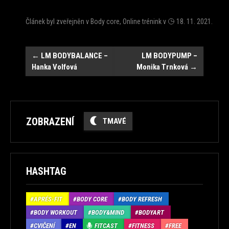
Článek byl zveřejněn v
Body core
,
Online trénink
v
18. 11. 2021
.
Navigace
←
LM BODYBALANCE –
LM BODYPUMP –
Hanka Volfová
Monika Trnková
→
ZOBRAZENÍ
TMAVÉ
HASHTAG
APRÉS-FIT
BODY CORE
BODY REFRESH
BODY WORKOUT
BODY&MIND
BODYART
CVIČENÍ
EN
FITCAST
FITNESS
FREE