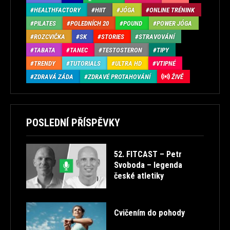
HEALTHFACTORY
HIIT
JÓGA
ONLINE TRÉNINK
PILATES
POLEDNÍCH 20
POUND
POWER JÓGA
ROZCVIČKA
SK
STORIES
STRAVOVÁNÍ
TABATA
TANEC
TESTOSTERON
TIPY
TRENDY
TUTORIALS
ULTRA HD
VTIPNÉ
ZDRAVÁ ZÁDA
ZDRAVÉ PROTAHOVÁNÍ
ŽIVĚ
POSLEDNÍ PŘÍSPĚVKY
52. FITCAST – Petr
Svoboda – legenda
české atletiky
Cvičením do pohody