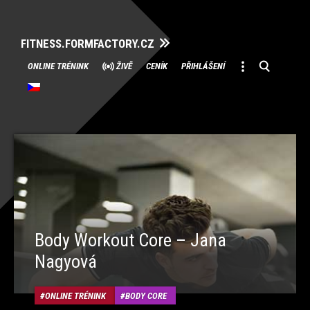
FITNESS.FORMFACTORY.CZ
Přeskočit
ONLINE TRÉNINK
ŽIVĚ
CENÍK
PŘIHLÁŠENÍ
na
obsah
Body Workout Core – Jana
Nagyová
ONLINE TRÉNINK
BODY CORE