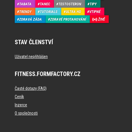
TABATA
TANEC
TESTOSTERON
TIPY
TRENDY
TUTORIALS
ULTRA HD
VTIPNÉ
ZDRAVÁ ZÁDA
ZDRAVÉ PROTAHOVÁNÍ
ŽIVĚ
STAV ČLENSTVÍ
Uživatel nepřihlášen
FITNESS.FORMFACTORY.CZ
Časté dotazy (FAQ)
Ceník
Inzerce
O společnosti