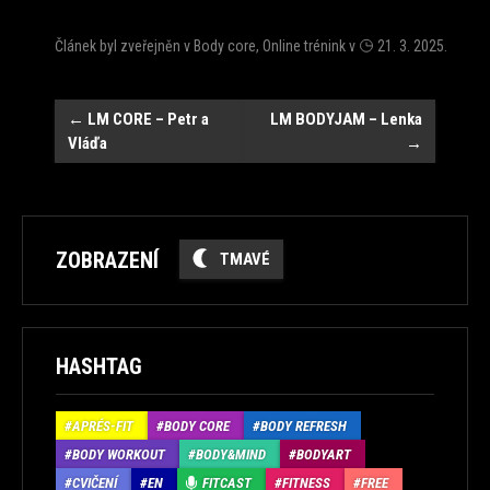
Článek byl zveřejněn v
Body core
,
Online trénink
v
21. 3. 2025
.
Navigace
←
LM CORE – Petr a
LM BODYJAM – Lenka
Vláďa
→
ZOBRAZENÍ
TMAVÉ
HASHTAG
APRÉS-FIT
BODY CORE
BODY REFRESH
BODY WORKOUT
BODY&MIND
BODYART
CVIČENÍ
EN
FITCAST
FITNESS
FREE