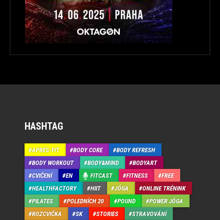
HASHTAG
APRÉS-FIT
BODY CORE
BODY REFRESH
BODY WORKOUT
BODY&MIND
BODYART
CVIČENÍ
EN
FITCAST
FITNESS
FREE
HEALTHFACTORY
HIIT
JÓGA
ONLINE TRÉNINK
PILATES
POLEDNÍCH 20
POUND
POWER JÓGA
ROZCVIČKA
SK
STORIES
STRAVOVÁNÍ