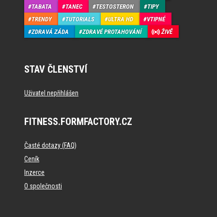
TABATA
TANEC
TESTOSTERON
TIPY
TRENDY
TUTORIALS
ULTRA HD
VTIPNÉ
ZDRAVÁ ZÁDA
ZDRAVÉ PROTAHOVÁNÍ
ŽIVĚ
STAV ČLENSTVÍ
Uživatel nepřihlášen
FITNESS.FORMFACTORY.CZ
Časté dotazy (FAQ)
Ceník
Inzerce
O společnosti