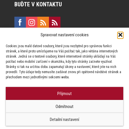
BUĎTE V KONTAKTU
Spravovat nastavení cookies
E:
marketing@formfactory.cz
Cookies jsou malé datové soubory, které jsou nezbytné pro správnou funkci
Vinohradská 190, 130 00 Praha 3
stránek, a které proto umísťujeme na Váš počítač tak, jako většina internetových
stránek. Jedná se o textové soubory, které internetové stránky ukládají na Váš
počítač nebo mobilní zařízení v okamžiku, kdy tyto stránky začnete využívat.
Za publikovaný obsah odpovídají jednotliví autoři.
Stránky si tak na určitou dobu zapamatují úkony a nastavení, které jste na nich
provedli. Tyto údaje tedy nemusíte zadávat znovu při opětovné návštěvě stránek a
přechodem mezi jednotlivými sekcemi webu.
Příjmout
© Form Factory s.r.o.,
Odmítnout
Jakékoliv užití obsahu, včetně převzetí článků je bez souhlasu Form
Factory s.r.o. zapovězeno.
Detailní nastavení