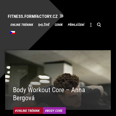
FITNESS.FORMFACTORY.CZ
Přeskočit
ONLINE TRÉNINK
ŽIVĚ
CENÍK
PŘIHLÁŠENÍ
na
obsah
Body Workout Core – Anna
Bergová
ONLINE TRÉNINK
BODY CORE