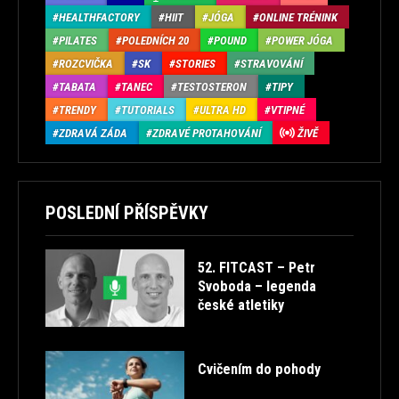
HEALTHFACTORY
HIIT
JÓGA
ONLINE TRÉNINK
PILATES
POLEDNÍCH 20
POUND
POWER JÓGA
ROZCVIČKA
SK
STORIES
STRAVOVÁNÍ
TABATA
TANEC
TESTOSTERON
TIPY
TRENDY
TUTORIALS
ULTRA HD
VTIPNÉ
ZDRAVÁ ZÁDA
ZDRAVÉ PROTAHOVÁNÍ
ŽIVĚ
POSLEDNÍ PŘÍSPĚVKY
52. FITCAST – Petr
Svoboda – legenda
české atletiky
Cvičením do pohody