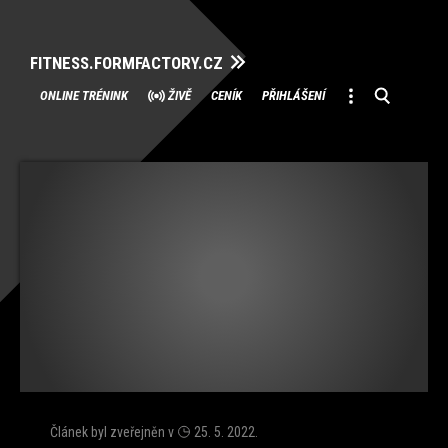
FITNESS.FORMFACTORY.CZ
Přeskočit
ONLINE TRÉNINK
ŽIVĚ
CENÍK
PŘIHLÁŠENÍ
na
obsah
Článek byl zveřejněn v
25. 5. 2022
.