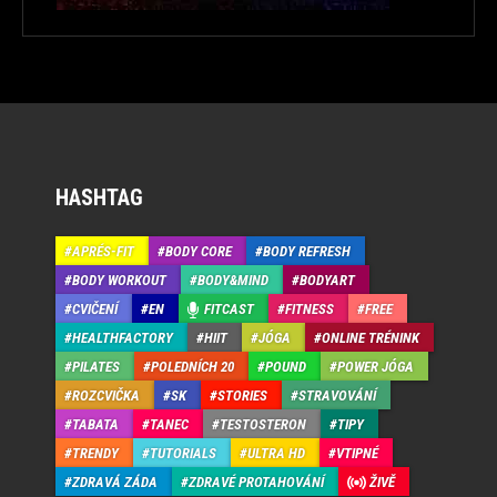
HASHTAG
APRÉS-FIT
BODY CORE
BODY REFRESH
BODY WORKOUT
BODY&MIND
BODYART
CVIČENÍ
EN
FITCAST
FITNESS
FREE
HEALTHFACTORY
HIIT
JÓGA
ONLINE TRÉNINK
PILATES
POLEDNÍCH 20
POUND
POWER JÓGA
ROZCVIČKA
SK
STORIES
STRAVOVÁNÍ
TABATA
TANEC
TESTOSTERON
TIPY
TRENDY
TUTORIALS
ULTRA HD
VTIPNÉ
ZDRAVÁ ZÁDA
ZDRAVÉ PROTAHOVÁNÍ
ŽIVĚ