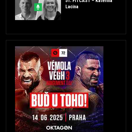
51. FITCAST – Kateřina
Lacina