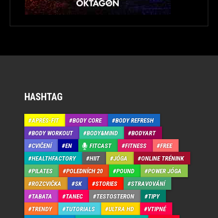
HASHTAG
APRÉS-FIT
BODY CORE
BODY REFRESH
BODY WORKOUT
BODY&MIND
BODYART
CVIČENÍ
EN
FITCAST
FITNESS
FREE
HEALTHFACTORY
HIIT
JÓGA
ONLINE TRÉNINK
PILATES
POLEDNÍCH 20
POUND
POWER JÓGA
ROZCVIČKA
SK
STORIES
STRAVOVÁNÍ
TABATA
TANEC
TESTOSTERON
TIPY
TRENDY
TUTORIALS
ULTRA HD
VTIPNÉ