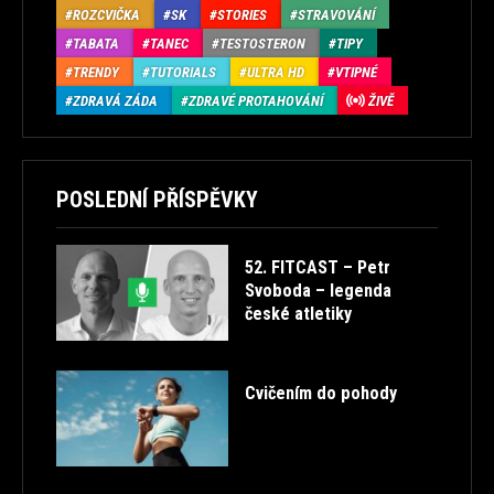
ROZCVIČKA
SK
STORIES
STRAVOVÁNÍ
TABATA
TANEC
TESTOSTERON
TIPY
TRENDY
TUTORIALS
ULTRA HD
VTIPNÉ
ZDRAVÁ ZÁDA
ZDRAVÉ PROTAHOVÁNÍ
ŽIVĚ
POSLEDNÍ PŘÍSPĚVKY
52. FITCAST – Petr
Svoboda – legenda
české atletiky
Cvičením do pohody