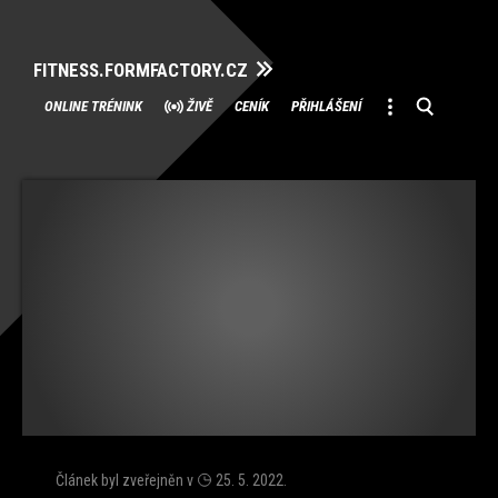
FITNESS.FORMFACTORY.CZ
Přeskočit
ONLINE TRÉNINK
ŽIVĚ
CENÍK
PŘIHLÁŠENÍ
na
obsah
Článek byl zveřejněn v
25. 5. 2022
.