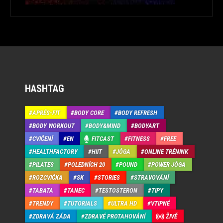
HASHTAG
APRÉS-FIT
BODY CORE
BODY REFRESH
BODY WORKOUT
BODY&MIND
BODYART
CVIČENÍ
EN
FITCAST
FITNESS
FREE
HEALTHFACTORY
HIIT
JÓGA
ONLINE TRÉNINK
PILATES
POLEDNÍCH 20
POUND
POWER JÓGA
ROZCVIČKA
SK
STORIES
STRAVOVÁNÍ
TABATA
TANEC
TESTOSTERON
TIPY
TRENDY
TUTORIALS
ULTRA HD
VTIPNÉ
ZDRAVÁ ZÁDA
ZDRAVÉ PROTAHOVÁNÍ
ŽIVĚ