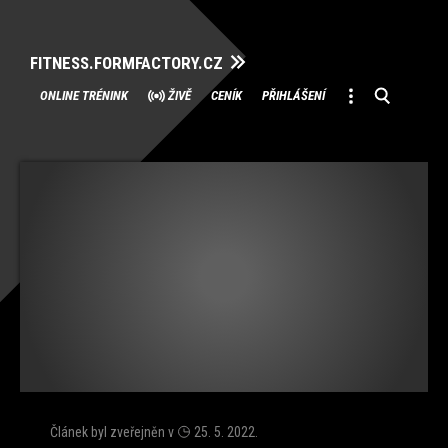
FITNESS.FORMFACTORY.CZ
Přeskočit
ONLINE TRÉNINK
ŽIVĚ
CENÍK
PŘIHLÁŠENÍ
na
obsah
Článek byl zveřejněn v
25. 5. 2022
.