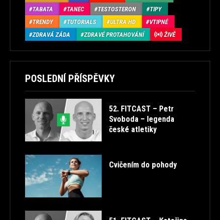
TABATA
TANEC
TESTOSTERON
TIPY
TRENDY
TUTORIALS
ULTRA HD
VTIPNÉ
ZDRAVÁ ZÁDA
ZDRAVÉ PROTAHOVÁNÍ
ŽIVĚ
POSLEDNÍ PŘÍSPĚVKY
52. FITCAST – Petr
Svoboda – legenda
české atletiky
Cvičením do pohody