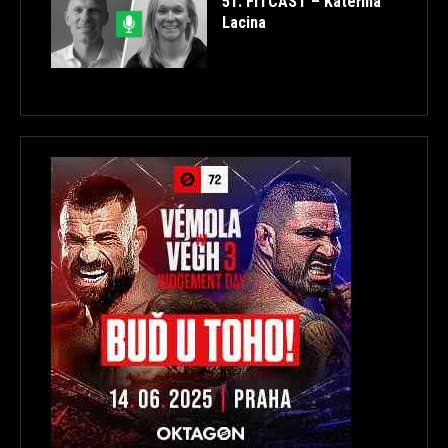
51. FITCAST – Kateřina
Lacina