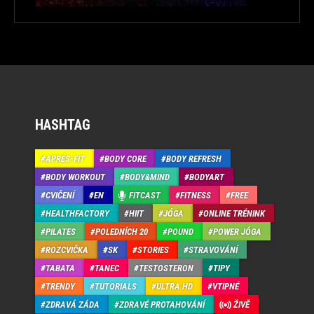
HASHTAG
APRÉS-FIT
BODY CORE
BODY REFRESH
BODY WORKOUT
BODY&MIND
BODYART
CVIČENÍ
EN
FITCAST
FITNESS
FREE
HEALTHFACTORY
HIIT
JÓGA
ONLINE TRÉNINK
PILATES
POLEDNÍCH 20
POUND
POWER JÓGA
ROZCVIČKA
SK
STORIES
STRAVOVÁNÍ
TABATA
TANEC
TESTOSTERON
TIPY
TRENDY
TUTORIALS
ULTRA HD
VTIPNÉ
ZDRAVÁ ZÁDA
ZDRAVÉ PROTAHOVÁNÍ
ŽIVĚ