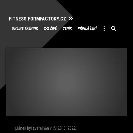
FITNESS.FORMFACTORY.CZ
Přeskočit
ONLINE TRÉNINK
ŽIVĚ
CENÍK
PŘIHLÁŠENÍ
na
obsah
Článek byl zveřejněn v
25. 5. 2022
.