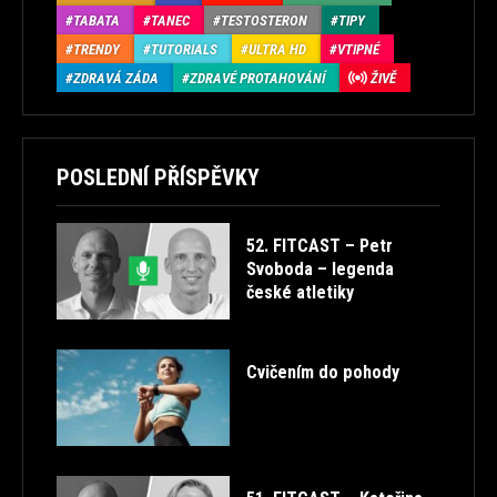
TABATA
TANEC
TESTOSTERON
TIPY
TRENDY
TUTORIALS
ULTRA HD
VTIPNÉ
ZDRAVÁ ZÁDA
ZDRAVÉ PROTAHOVÁNÍ
ŽIVĚ
POSLEDNÍ PŘÍSPĚVKY
52. FITCAST – Petr
Svoboda – legenda
české atletiky
Cvičením do pohody