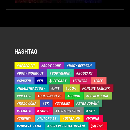
HASHTAG
APRÉS-FIT
BODY CORE
BODY REFRESH
BODY WORKOUT
BODY&MIND
BODYART
CVIČENÍ
EN
FITCAST
FITNESS
FREE
HEALTHFACTORY
HIIT
JÓGA
ONLINE TRÉNINK
PILATES
POLEDNÍCH 20
POUND
POWER JÓGA
ROZCVIČKA
SK
STORIES
STRAVOVÁNÍ
TABATA
TANEC
TESTOSTERON
TIPY
TRENDY
TUTORIALS
ULTRA HD
VTIPNÉ
ZDRAVÁ ZÁDA
ZDRAVÉ PROTAHOVÁNÍ
ŽIVĚ