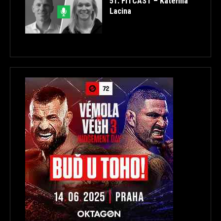
51. FITCAST – Kateřina
Lacina