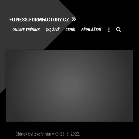
FITNESS.FORMFACTORY.CZ
Přeskočit
ONLINE TRÉNINK
ŽIVĚ
CENÍK
PŘIHLÁŠENÍ
na
obsah
Článek byl zveřejněn v
25. 5. 2022
.