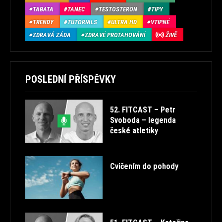
TABATA
TANEC
TESTOSTERON
TIPY
TRENDY
TUTORIALS
ULTRA HD
VTIPNÉ
ZDRAVÁ ZÁDA
ZDRAVÉ PROTAHOVÁNÍ
ŽIVĚ
POSLEDNÍ PŘÍSPĚVKY
52. FITCAST – Petr
Svoboda – legenda
české atletiky
Cvičením do pohody