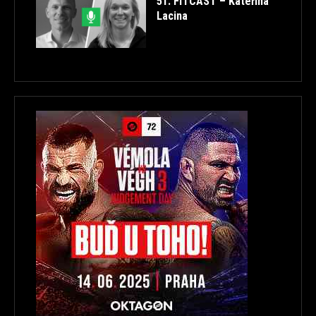
51. FITCAST – Kateřina
Lacina