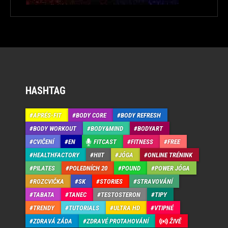
HASHTAG
APRÉS-FIT
BODY CORE
BODY REFRESH
BODY WORKOUT
BODY&MIND
BODYART
CVIČENÍ
EN
FITCAST
FITNESS
FREE
HEALTHFACTORY
HIIT
JÓGA
ONLINE TRÉNINK
PILATES
POLEDNÍCH 20
POUND
POWER JÓGA
ROZCVIČKA
SK
STORIES
STRAVOVÁNÍ
TABATA
TANEC
TESTOSTERON
TIPY
TRENDY
TUTORIALS
ULTRA HD
VTIPNÉ
ZDRAVÁ ZÁDA
ZDRAVÉ PROTAHOVÁNÍ
ŽIVĚ