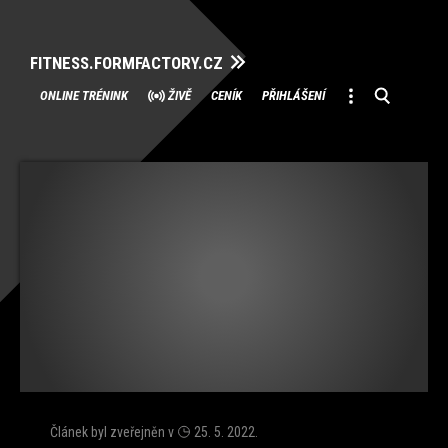
FITNESS.FORMFACTORY.CZ
Přeskočit
ONLINE TRÉNINK
ŽIVĚ
CENÍK
PŘIHLÁŠENÍ
na
obsah
Článek byl zveřejněn v
25. 5. 2022
.