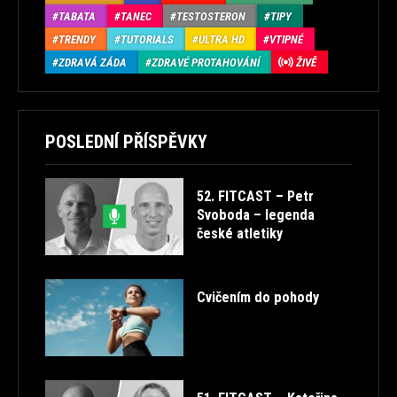
TABATA
TANEC
TESTOSTERON
TIPY
TRENDY
TUTORIALS
ULTRA HD
VTIPNÉ
ZDRAVÁ ZÁDA
ZDRAVÉ PROTAHOVÁNÍ
ŽIVĚ
POSLEDNÍ PŘÍSPĚVKY
52. FITCAST – Petr
Svoboda – legenda
české atletiky
Cvičením do pohody