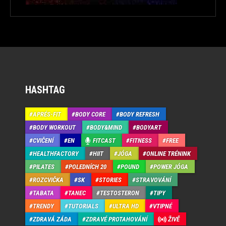
HASHTAG
APRÉS-FIT
BODY CORE
BODY REFRESH
BODY WORKOUT
BODY&MIND
BODYART
CVIČENÍ
EN
FITCAST
FITNESS
FREE
HEALTHFACTORY
HIIT
JÓGA
ONLINE TRÉNINK
PILATES
POLEDNÍCH 20
POUND
POWER JÓGA
ROZCVIČKA
SK
STORIES
STRAVOVÁNÍ
TABATA
TANEC
TESTOSTERON
TIPY
TRENDY
TUTORIALS
ULTRA HD
VTIPNÉ
ZDRAVÁ ZÁDA
ZDRAVÉ PROTAHOVÁNÍ
ŽIVĚ