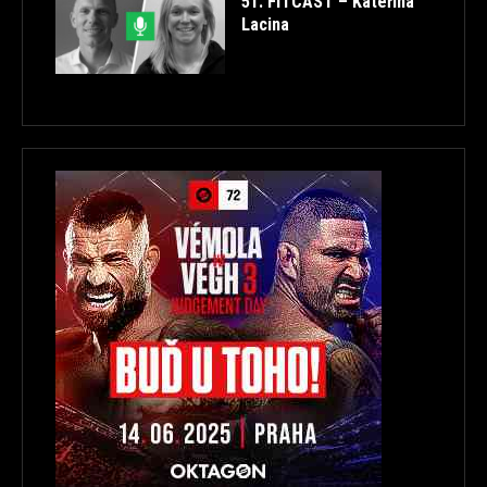
51. FITCAST – Kateřina
Lacina