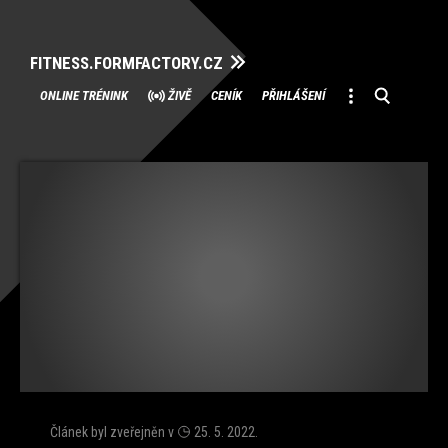
FITNESS.FORMFACTORY.CZ
Přeskočit
ONLINE TRÉNINK
ŽIVĚ
CENÍK
PŘIHLÁŠENÍ
na
obsah
Článek byl zveřejněn v
25. 5. 2022
.