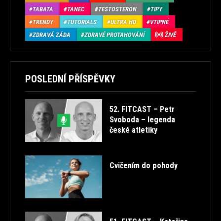
TABATA
TANEC
TESTOSTERON
TIPY
TRENDY
TUTORIALS
ULTRA HD
VTIPNÉ
ZDRAVÁ ZÁDA
ZDRAVÉ PROTAHOVÁNÍ
ŽIVĚ
POSLEDNÍ PŘÍSPĚVKY
52. FITCAST – Petr
Svoboda – legenda
české atletiky
Cvičením do pohody