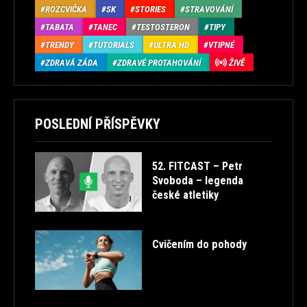
ROZCVIČKA
SK
STORIES
STRAVOVÁNÍ
TABATA
TANEC
TESTOSTERON
TIPY
TRENDY
TUTORIALS
ULTRA HD
VTIPNÉ
ZDRAVÁ ZÁDA
ZDRAVÉ PROTAHOVÁNÍ
ŽIVĚ
POSLEDNÍ PŘÍSPĚVKY
52. FITCAST – Petr
Svoboda – legenda
české atletiky
Cvičením do pohody