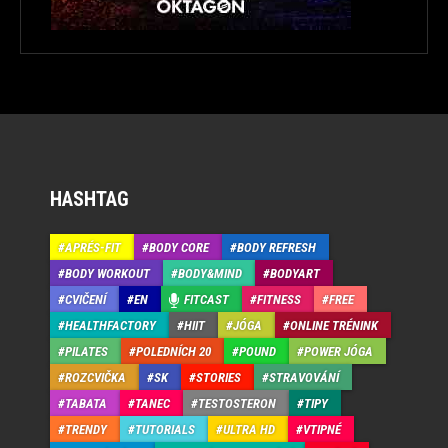
HASHTAG
APRÉS-FIT
BODY CORE
BODY REFRESH
BODY WORKOUT
BODY&MIND
BODYART
CVIČENÍ
EN
FITCAST
FITNESS
FREE
HEALTHFACTORY
HIIT
JÓGA
ONLINE TRÉNINK
PILATES
POLEDNÍCH 20
POUND
POWER JÓGA
ROZCVIČKA
SK
STORIES
STRAVOVÁNÍ
TABATA
TANEC
TESTOSTERON
TIPY
TRENDY
TUTORIALS
ULTRA HD
VTIPNÉ