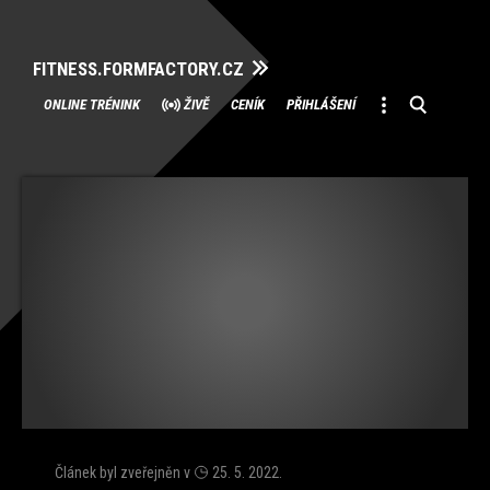
FITNESS.FORMFACTORY.CZ
Přeskočit
ONLINE TRÉNINK
ŽIVĚ
CENÍK
PŘIHLÁŠENÍ
na
obsah
Článek byl zveřejněn v
25. 5. 2022
.