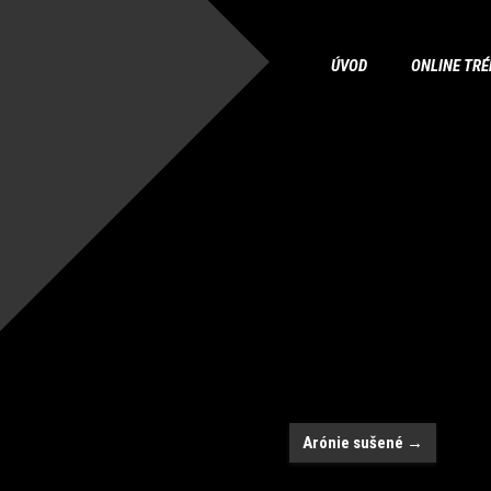
ÚVOD
ONLINE TRÉ
Arónie sušené
→