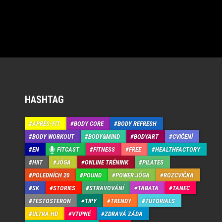
HASHTAG
APRÉS-FIT
BODY CORE
BODY REFRESH
BODY WORKOUT
BODY&MIND
BODYART
CVIČENÍ
EN
FITCAST
FITNESS
FREE
HEALTHFACTORY
HIIT
JÓGA
ONLINE TRÉNINK
PILATES
POLEDNÍCH 20
POUND
POWER JÓGA
ROZCVIČKA
SK
STORIES
STRAVOVÁNÍ
TABATA
TANEC
TESTOSTERON
TIPY
TRENDY
TUTORIALS
ULTRA HD
VTIPNÉ
ZDRAVÁ ZÁDA