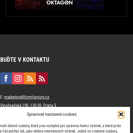
BUĎTE V KONTAKTU
E:
marketing@formfactory.cz
Vinohradská 190, 130 00 Praha 3
Spravovat nastavení cookies
Za publikovaný obsah odpovídají jednotliví autoři.
malé datové soubory, které jsou nezbytné pro správnou funkci stránek, a které proto
 Váš počítač tak, jako většina internetových stránek. Jedná se o textové soubory,