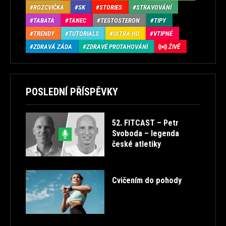
ROZCVIČKA
SK
STORIES
STRAVOVÁNÍ
TABATA
TANEC
TESTOSTERON
TIPY
TRENDY
TUTORIALS
ULTRA HD
VTIPNÉ
ZDRAVÁ ZÁDA
ZDRAVÉ PROTAHOVÁNÍ
ŽIVĚ
POSLEDNÍ PŘÍSPĚVKY
52. FITCAST – Petr
Svoboda – legenda
české atletiky
Cvičením do pohody