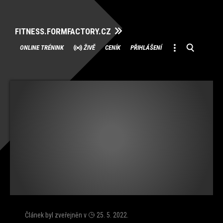
FITNESS.FORMFACTORY.CZ
Přeskočit
ONLINE TRÉNINK
ŽIVĚ
CENÍK
PŘIHLÁŠENÍ
na
obsah
Článek byl zveřejněn v
25. 5. 2022
.