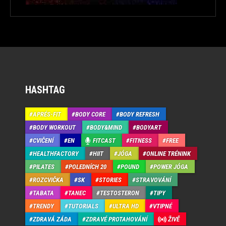
HASHTAG
APRÉS-FIT
BODY CORE
BODY REFRESH
BODY WORKOUT
BODY&MIND
BODYART
CVIČENÍ
EN
FITCAST
FITNESS
FREE
HEALTHFACTORY
HIIT
JÓGA
ONLINE TRÉNINK
PILATES
POLEDNÍCH 20
POUND
POWER JÓGA
ROZCVIČKA
SK
STORIES
STRAVOVÁNÍ
TABATA
TANEC
TESTOSTERON
TIPY
TRENDY
TUTORIALS
ULTRA HD
VTIPNÉ
ZDRAVÁ ZÁDA
ZDRAVÉ PROTAHOVÁNÍ
ŽIVĚ