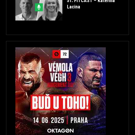
51. FITCAST – Kateřina
Lacina