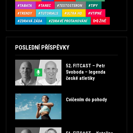
TABATA
TANEC
TESTOSTERON
TIPY
TRENDY
TUTORIALS
ULTRA HD
VTIPNÉ
ZDRAVÁ ZÁDA
ZDRAVÉ PROTAHOVÁNÍ
ŽIVĚ
POSLEDNÍ PŘÍSPĚVKY
52. FITCAST – Petr
Svoboda – legenda
české atletiky
Cvičením do pohody