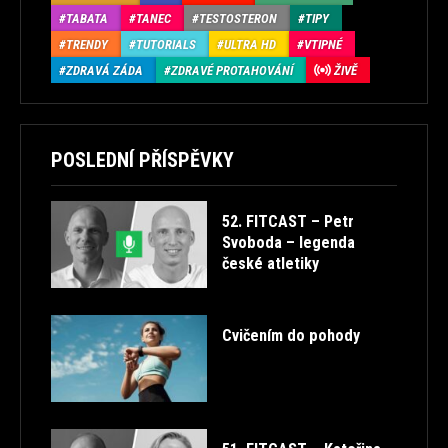
TABATA
TANEC
TESTOSTERON
TIPY
TRENDY
TUTORIALS
ULTRA HD
VTIPNÉ
ZDRAVÁ ZÁDA
ZDRAVÉ PROTAHOVÁNÍ
ŽIVĚ
POSLEDNÍ PŘÍSPĚVKY
52. FITCAST – Petr
Svoboda – legenda
české atletiky
Cvičením do pohody