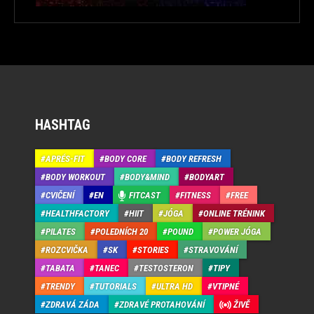
HASHTAG
APRÉS-FIT
BODY CORE
BODY REFRESH
BODY WORKOUT
BODY&MIND
BODYART
CVIČENÍ
EN
FITCAST
FITNESS
FREE
HEALTHFACTORY
HIIT
JÓGA
ONLINE TRÉNINK
PILATES
POLEDNÍCH 20
POUND
POWER JÓGA
ROZCVIČKA
SK
STORIES
STRAVOVÁNÍ
TABATA
TANEC
TESTOSTERON
TIPY
TRENDY
TUTORIALS
ULTRA HD
VTIPNÉ
ZDRAVÁ ZÁDA
ZDRAVÉ PROTAHOVÁNÍ
ŽIVĚ