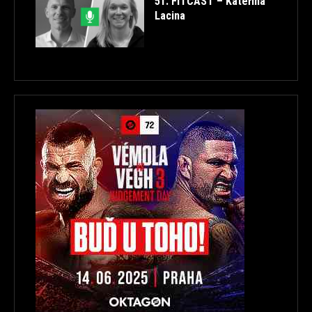
51. FITCAST – Kateřina
Lacina