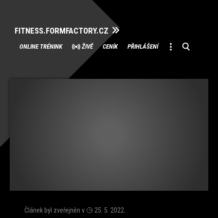
FITNESS.FORMFACTORY.CZ
Přeskočit
ONLINE TRÉNINK
ŽIVĚ
CENÍK
PŘIHLÁŠENÍ
na
obsah
Článek byl zveřejněn v
25. 5. 2022
.