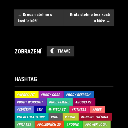
Navigace
←
Krocan stehno s
Krůta stehno bez kosti
kostí a kůží
a kůže
→
ZOBRAZENÍ
TMAVÉ
HASHTAG
APRÉS-FIT
BODY CORE
BODY REFRESH
BODY WORKOUT
BODY&MIND
BODYART
CVIČENÍ
EN
FITCAST
FITNESS
FREE
HEALTHFACTORY
HIIT
JÓGA
ONLINE TRÉNINK
PILATES
POLEDNÍCH 20
POUND
POWER JÓGA