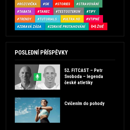
ROZCVIČKA
SK
STORIES
STRAVOVÁNÍ
TABATA
TANEC
TESTOSTERON
TIPY
TRENDY
TUTORIALS
ULTRA HD
VTIPNÉ
ZDRAVÁ ZÁDA
ZDRAVÉ PROTAHOVÁNÍ
ŽIVĚ
POSLEDNÍ PŘÍSPĚVKY
52. FITCAST – Petr
Svoboda – legenda
české atletiky
Cvičením do pohody