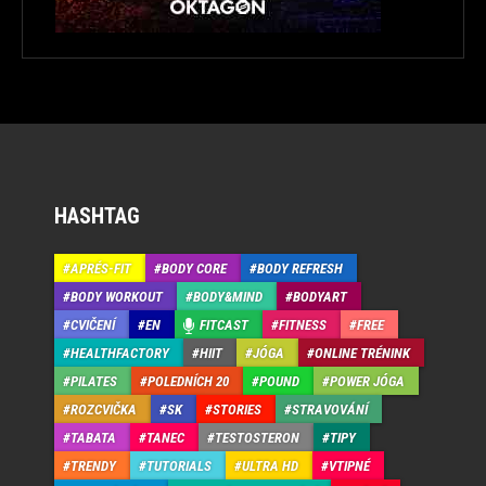
HASHTAG
APRÉS-FIT
BODY CORE
BODY REFRESH
BODY WORKOUT
BODY&MIND
BODYART
CVIČENÍ
EN
FITCAST
FITNESS
FREE
HEALTHFACTORY
HIIT
JÓGA
ONLINE TRÉNINK
PILATES
POLEDNÍCH 20
POUND
POWER JÓGA
ROZCVIČKA
SK
STORIES
STRAVOVÁNÍ
TABATA
TANEC
TESTOSTERON
TIPY
TRENDY
TUTORIALS
ULTRA HD
VTIPNÉ