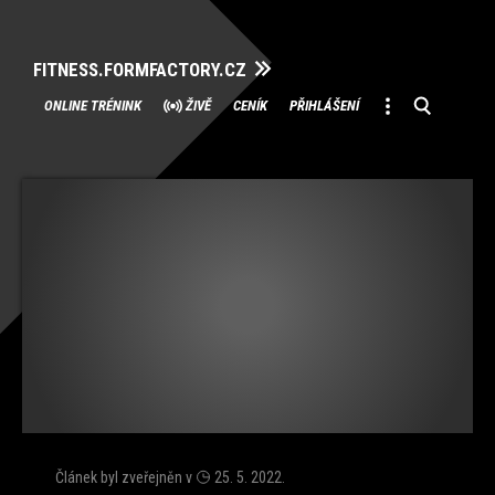
FITNESS.FORMFACTORY.CZ
Přeskočit
ONLINE TRÉNINK
ŽIVĚ
CENÍK
PŘIHLÁŠENÍ
na
obsah
Článek byl zveřejněn v
25. 5. 2022
.