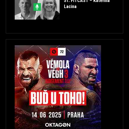
51. FITCAST – Kateřina
Lacina