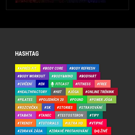
HASHTAG
APRÉS-FIT
BODY CORE
BODY REFRESH
BODY WORKOUT
BODY&MIND
BODYART
CVIČENÍ
EN
FITCAST
FITNESS
FREE
HEALTHFACTORY
HIIT
JÓGA
ONLINE TRÉNINK
PILATES
POLEDNÍCH 20
POUND
POWER JÓGA
ROZCVIČKA
SK
STORIES
STRAVOVÁNÍ
TABATA
TANEC
TESTOSTERON
TIPY
TRENDY
TUTORIALS
ULTRA HD
VTIPNÉ
ZDRAVÁ ZÁDA
ZDRAVÉ PROTAHOVÁNÍ
ŽIVĚ