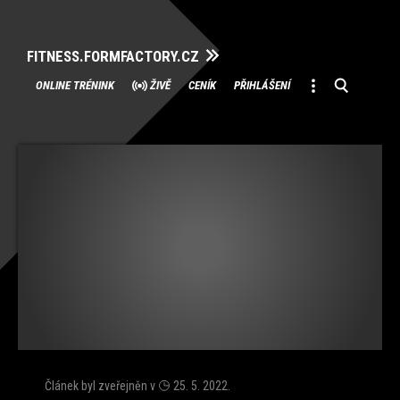
FITNESS.FORMFACTORY.CZ
Přeskočit
ONLINE TRÉNINK
ŽIVĚ
CENÍK
PŘIHLÁŠENÍ
na
obsah
Článek byl zveřejněn v
25. 5. 2022
.