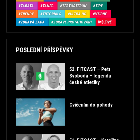
TABATA
TANEC
TESTOSTERON
TIPY
TRENDY
TUTORIALS
ULTRA HD
VTIPNÉ
ZDRAVÁ ZÁDA
ZDRAVÉ PROTAHOVÁNÍ
ŽIVĚ
POSLEDNÍ PŘÍSPĚVKY
52. FITCAST – Petr
Svoboda – legenda
české atletiky
Cvičením do pohody