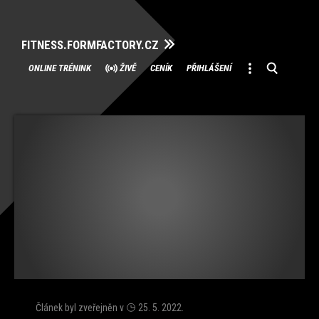
FITNESS.FORMFACTORY.CZ
Přeskočit
ONLINE TRÉNINK
ŽIVĚ
CENÍK
PŘIHLÁŠENÍ
na
obsah
Článek byl zveřejněn v
25. 5. 2022
.