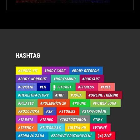
HASHTAG
APRÉS-FIT
BODY CORE
BODY REFRESH
BODY WORKOUT
BODY&MIND
BODYART
CVIČENÍ
EN
FITCAST
FITNESS
FREE
HEALTHFACTORY
HIIT
JÓGA
ONLINE TRÉNINK
PILATES
POLEDNÍCH 20
POUND
POWER JÓGA
ROZCVIČKA
SK
STORIES
STRAVOVÁNÍ
TABATA
TANEC
TESTOSTERON
TIPY
TRENDY
TUTORIALS
ULTRA HD
VTIPNÉ
ZDRAVÁ ZÁDA
ZDRAVÉ PROTAHOVÁNÍ
ŽIVĚ