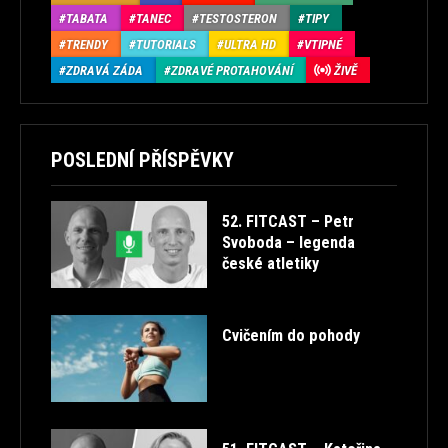
TABATA
TANEC
TESTOSTERON
TIPY
TRENDY
TUTORIALS
ULTRA HD
VTIPNÉ
ZDRAVÁ ZÁDA
ZDRAVÉ PROTAHOVÁNÍ
ŽIVĚ
POSLEDNÍ PŘÍSPĚVKY
52. FITCAST – Petr
Svoboda – legenda
české atletiky
Cvičením do pohody