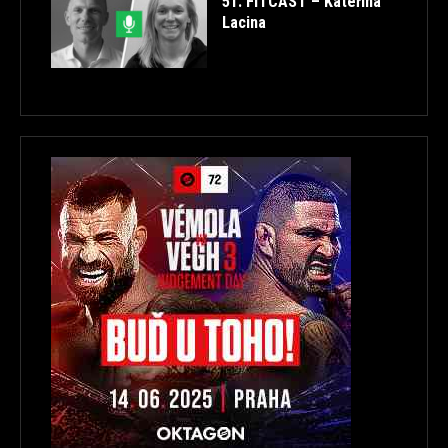
51. FITCAST – Kateřina
Lacina