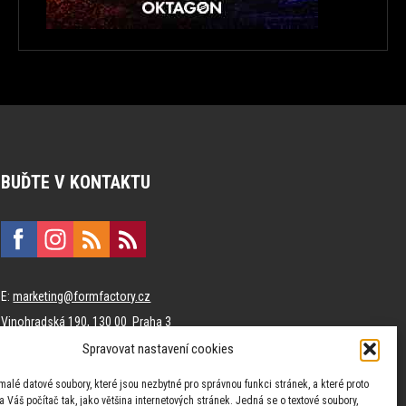
BUĎTE V KONTAKTU
E:
marketing@formfactory.cz
Vinohradská 190, 130 00 Praha 3
Spravovat nastavení cookies
Za publikovaný obsah odpovídají jednotliví autoři.
malé datové soubory, které jsou nezbytné pro správnou funkci stránek, a které proto
 Váš počítač tak, jako většina internetových stránek. Jedná se o textové soubory,