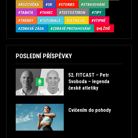
ROZCVIČKA
SK
STORIES
STRAVOVÁNÍ
TABATA
TANEC
TESTOSTERON
TIPY
TRENDY
TUTORIALS
ULTRA HD
VTIPNÉ
ZDRAVÁ ZÁDA
ZDRAVÉ PROTAHOVÁNÍ
ŽIVĚ
POSLEDNÍ PŘÍSPĚVKY
52. FITCAST – Petr
Svoboda – legenda
české atletiky
Cvičením do pohody