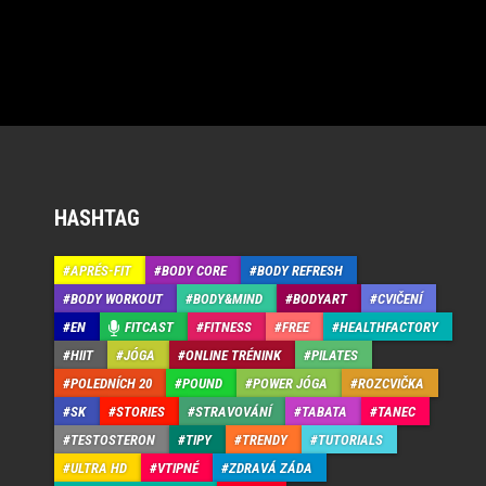
HASHTAG
APRÉS-FIT
BODY CORE
BODY REFRESH
BODY WORKOUT
BODY&MIND
BODYART
CVIČENÍ
EN
FITCAST
FITNESS
FREE
HEALTHFACTORY
HIIT
JÓGA
ONLINE TRÉNINK
PILATES
POLEDNÍCH 20
POUND
POWER JÓGA
ROZCVIČKA
SK
STORIES
STRAVOVÁNÍ
TABATA
TANEC
TESTOSTERON
TIPY
TRENDY
TUTORIALS
ULTRA HD
VTIPNÉ
ZDRAVÁ ZÁDA