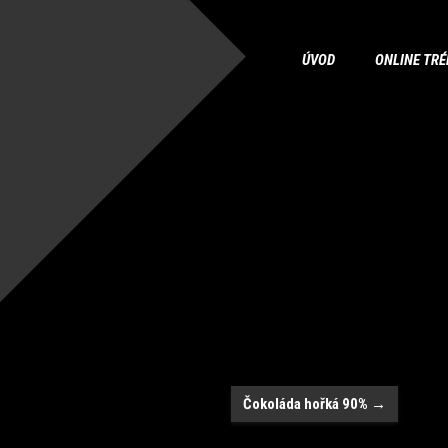
ÚVOD
ONLINE TRÉ
Čokoláda hořká 90%
→