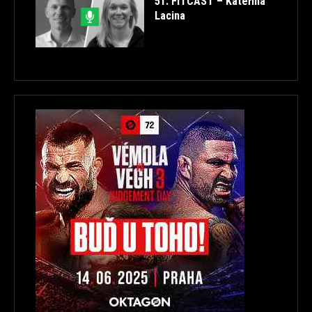
51. FITCAST – Kateřina
Lacina