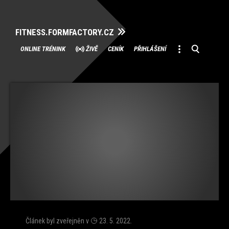
FITNESS.FORMFACTORY.CZ
Přeskočit
ONLINE TRÉNINK
ŽIVĚ
CENÍK
PŘIHLÁŠENÍ
na
obsah
Článek byl zveřejněn v
23. 5. 2022
.