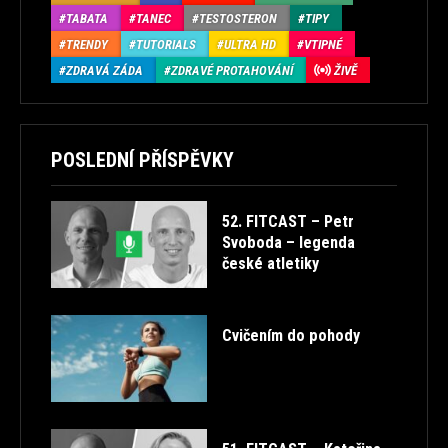
TABATA
TANEC
TESTOSTERON
TIPY
TRENDY
TUTORIALS
ULTRA HD
VTIPNÉ
ZDRAVÁ ZÁDA
ZDRAVÉ PROTAHOVÁNÍ
ŽIVĚ
POSLEDNÍ PŘÍSPĚVKY
52. FITCAST – Petr
Svoboda – legenda
české atletiky
Cvičením do pohody