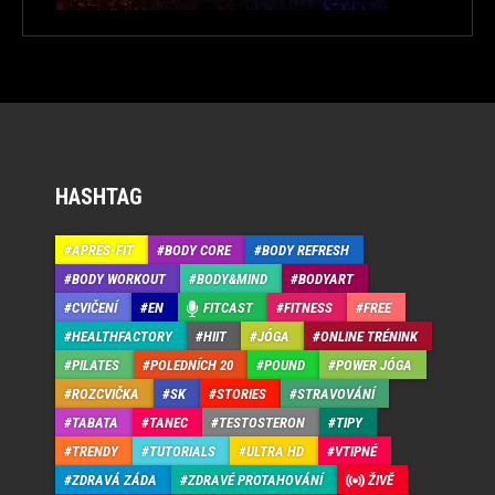
HASHTAG
APRÉS-FIT
BODY CORE
BODY REFRESH
BODY WORKOUT
BODY&MIND
BODYART
CVIČENÍ
EN
FITCAST
FITNESS
FREE
HEALTHFACTORY
HIIT
JÓGA
ONLINE TRÉNINK
PILATES
POLEDNÍCH 20
POUND
POWER JÓGA
ROZCVIČKA
SK
STORIES
STRAVOVÁNÍ
TABATA
TANEC
TESTOSTERON
TIPY
TRENDY
TUTORIALS
ULTRA HD
VTIPNÉ
ZDRAVÁ ZÁDA
ZDRAVÉ PROTAHOVÁNÍ
ŽIVĚ