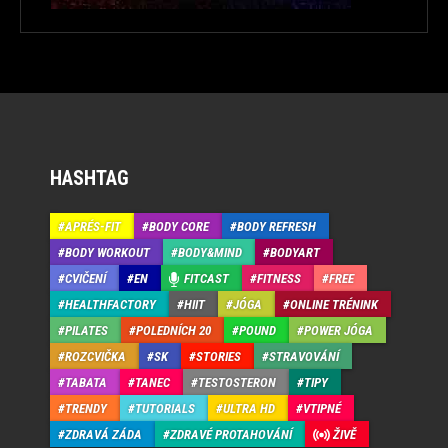
HASHTAG
APRÉS-FIT
BODY CORE
BODY REFRESH
BODY WORKOUT
BODY&MIND
BODYART
CVIČENÍ
EN
FITCAST
FITNESS
FREE
HEALTHFACTORY
HIIT
JÓGA
ONLINE TRÉNINK
PILATES
POLEDNÍCH 20
POUND
POWER JÓGA
ROZCVIČKA
SK
STORIES
STRAVOVÁNÍ
TABATA
TANEC
TESTOSTERON
TIPY
TRENDY
TUTORIALS
ULTRA HD
VTIPNÉ
ZDRAVÁ ZÁDA
ZDRAVÉ PROTAHOVÁNÍ
ŽIVĚ