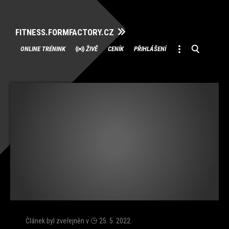
FITNESS.FORMFACTORY.CZ
Přeskočit
ONLINE TRÉNINK
ŽIVĚ
CENÍK
PŘIHLÁŠENÍ
na
obsah
Článek byl zveřejněn v
25. 5. 2022
.