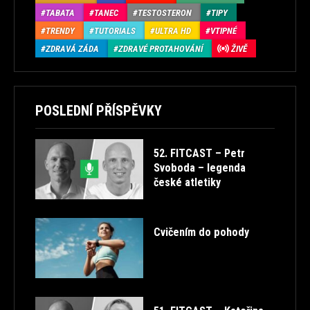
TABATA
TANEC
TESTOSTERON
TIPY
TRENDY
TUTORIALS
ULTRA HD
VTIPNÉ
ZDRAVÁ ZÁDA
ZDRAVÉ PROTAHOVÁNÍ
ŽIVĚ
POSLEDNÍ PŘÍSPĚVKY
52. FITCAST – Petr
Svoboda – legenda
české atletiky
Cvičením do pohody