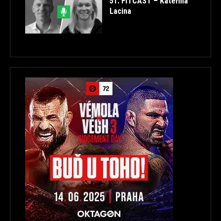
51. FITCAST – Kateřina
Lacina