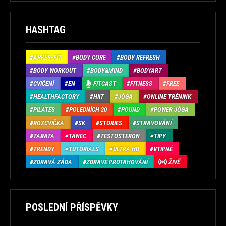
HASHTAG
APRÉS-FIT
BODY CORE
BODY REFRESH
BODY WORKOUT
BODY&MIND
BODYART
CVIČENÍ
EN
FITCAST
FITNESS
FREE
HEALTHFACTORY
HIIT
JÓGA
ONLINE TRÉNINK
PILATES
POLEDNÍCH 20
POUND
POWER JÓGA
ROZCVIČKA
SK
STORIES
STRAVOVÁNÍ
TABATA
TANEC
TESTOSTERON
TIPY
TRENDY
TUTORIALS
ULTRA HD
VTIPNÉ
ZDRAVÁ ZÁDA
ZDRAVÉ PROTAHOVÁNÍ
ŽIVĚ
POSLEDNÍ PŘÍSPĚVKY