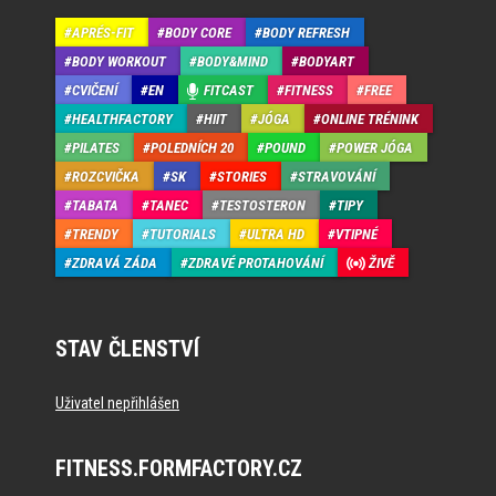
APRÉS-FIT
BODY CORE
BODY REFRESH
BODY WORKOUT
BODY&MIND
BODYART
CVIČENÍ
EN
FITCAST
FITNESS
FREE
HEALTHFACTORY
HIIT
JÓGA
ONLINE TRÉNINK
PILATES
POLEDNÍCH 20
POUND
POWER JÓGA
ROZCVIČKA
SK
STORIES
STRAVOVÁNÍ
TABATA
TANEC
TESTOSTERON
TIPY
TRENDY
TUTORIALS
ULTRA HD
VTIPNÉ
ZDRAVÁ ZÁDA
ZDRAVÉ PROTAHOVÁNÍ
ŽIVĚ
STAV ČLENSTVÍ
Uživatel nepřihlášen
FITNESS.FORMFACTORY.CZ