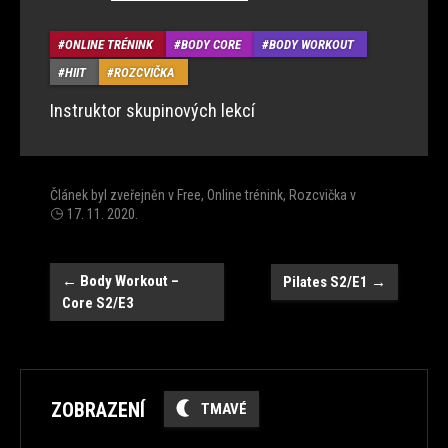
ONLINE TRÉNINK
BODY CORE
BODY WORKOUT
HIIT
ROZCVIČKA
Instruktor skupinových lekcí
Článek byl zveřejněn v
Free
,
Online trénink
,
Rozcvička
v
17. 11. 2020
.
Navigace
←
Body Workout –
Pilates S2/E1
→
Core S2/E3
ZOBRAZENÍ
TMAVÉ