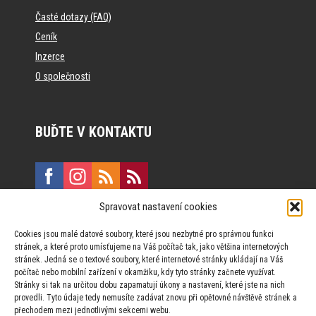
Časté dotazy (FAQ)
Ceník
Inzerce
O společnosti
BUĎTE V KONTAKTU
Spravovat nastavení cookies
E:
marketing@formfactory.cz
Cookies jsou malé datové soubory, které jsou nezbytné pro správnou funkci
Vinohradská 190, 130 00 Praha 3
stránek, a které proto umísťujeme na Váš počítač tak, jako většina internetových
stránek. Jedná se o textové soubory, které internetové stránky ukládají na Váš
počítač nebo mobilní zařízení v okamžiku, kdy tyto stránky začnete využívat.
Za publikovaný obsah odpovídají jednotliví autoři.
Stránky si tak na určitou dobu zapamatují úkony a nastavení, které jste na nich
provedli. Tyto údaje tedy nemusíte zadávat znovu při opětovné návštěvě stránek a
přechodem mezi jednotlivými sekcemi webu.