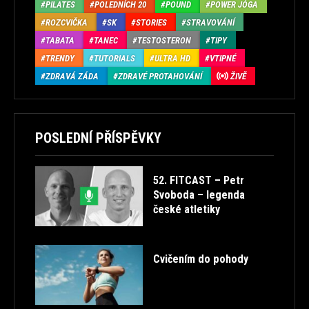
PILATES
POLEDNÍCH 20
POUND
POWER JÓGA
ROZCVIČKA
SK
STORIES
STRAVOVÁNÍ
TABATA
TANEC
TESTOSTERON
TIPY
TRENDY
TUTORIALS
ULTRA HD
VTIPNÉ
ZDRAVÁ ZÁDA
ZDRAVÉ PROTAHOVÁNÍ
ŽIVĚ
POSLEDNÍ PŘÍSPĚVKY
52. FITCAST – Petr
Svoboda – legenda
české atletiky
Cvičením do pohody