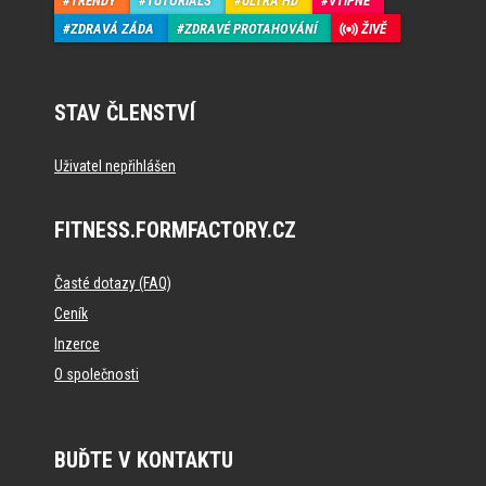
TRENDY
TUTORIALS
ULTRA HD
VTIPNÉ
ZDRAVÁ ZÁDA
ZDRAVÉ PROTAHOVÁNÍ
ŽIVĚ
STAV ČLENSTVÍ
Uživatel nepřihlášen
FITNESS.FORMFACTORY.CZ
Časté dotazy (FAQ)
Ceník
Inzerce
O společnosti
BUĎTE V KONTAKTU