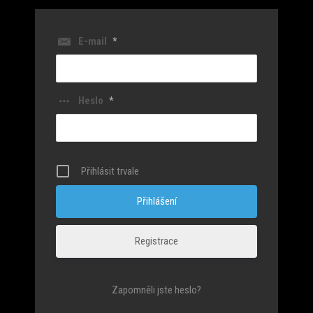
E-mail
*
Heslo
*
Přihlásit trvale
Registrace
Zapomněli jste heslo?