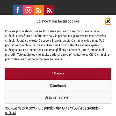
Spravovat nastavení cookies
E:
marketing@formfactory.cz
Cookies jsou malé datové soubory, které jsou nezbytné pro správnou funkci
Vinohradská 190, 130 00 Praha 3
stránek, a které proto umísťujeme na Váš počítač tak, jako většina internetových
stránek. Jedná se o textové soubory, které internetové stránky ukládají na Váš
počítač nebo mobilní zařízení v okamžiku, kdy tyto stránky začnete využívat.
Za publikovaný obsah odpovídají jednotliví autoři.
Stránky si tak na určitou dobu zapamatují úkony a nastavení, které jste na nich
provedli. Tyto údaje tedy nemusíte zadávat znovu při opětovné návštěvě stránek a
přechodem mezi jednotlivými sekcemi webu.
Příjmout
© Form Factory s.r.o.,
Odmítnout
Jakékoliv užití obsahu, včetně převzetí článků je bez souhlasu Form
Factory s.r.o. zapovězeno.
Detailní nastavení
SOUHLAS SE ZPRACOVÁNÍM OSOBNÍCH ÚDAJŮ A ZASÍLÁNÍM OBCHODNÍCH
SDĚLENÍ