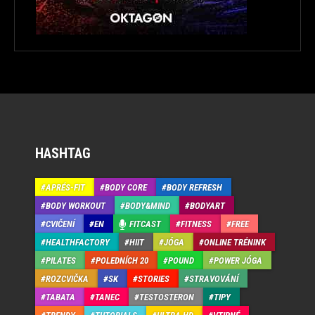
HASHTAG
APRÉS-FIT
BODY CORE
BODY REFRESH
BODY WORKOUT
BODY&MIND
BODYART
CVIČENÍ
EN
FITCAST
FITNESS
FREE
HEALTHFACTORY
HIIT
JÓGA
ONLINE TRÉNINK
PILATES
POLEDNÍCH 20
POUND
POWER JÓGA
ROZCVIČKA
SK
STORIES
STRAVOVÁNÍ
TABATA
TANEC
TESTOSTERON
TIPY