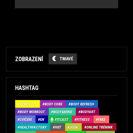
ZOBRAZENÍ
TMAVÉ
HASHTAG
APRÉS-FIT
BODY CORE
BODY REFRESH
BODY WORKOUT
BODY&MIND
BODYART
CVIČENÍ
EN
FITCAST
FITNESS
FREE
HEALTHFACTORY
HIIT
JÓGA
ONLINE TRÉNINK