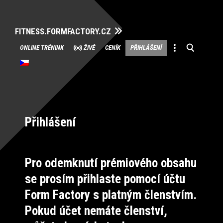
FITNESS.FORMFACTORY.CZ
Přeskočit
ONLINE TRÉNINK
ŽIVĚ
CENÍK
PŘIHLÁŠENÍ
na
obsah
Přihlášení
Pro odemknutí prémiového obsahu
se prosím přihlaste pomocí účtu
Form Factory s platným členstvím.
Pokud účet nemáte členství,