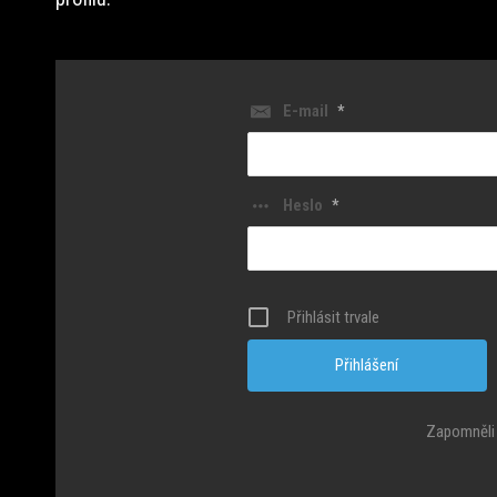
E-mail
*
Heslo
*
Přihlásit trvale
Zapomněli 