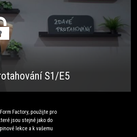
otahování S1/E5
 Form Factory, použijte pro
teré jsou stejné jako do
upinové lekce a k vašemu