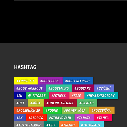
HASHTAG
APRÉS-FIT
BODY CORE
BODY REFRESH
BODY WORKOUT
BODY&MIND
BODYART
CVIČENÍ
EN
FITCAST
FITNESS
FREE
HEALTHFACTORY
HIIT
JÓGA
ONLINE TRÉNINK
PILATES
POLEDNÍCH 20
POUND
POWER JÓGA
ROZCVIČKA
SK
STORIES
STRAVOVÁNÍ
TABATA
TANEC
TESTOSTERON
TIPY
TRENDY
TUTORIALS