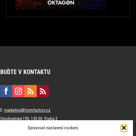
BUĎTE V KONTAKTU
E:
marketing@formfactory.cz
Vinohradská 190, 130 00 Praha 3
Spravovat nastavení cookies
Za publikovaný obsah odpovídají jednotliví autoři.