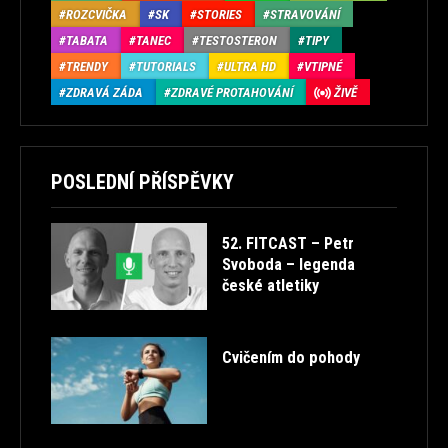
ROZCVIČKA
SK
STORIES
STRAVOVÁNÍ
TABATA
TANEC
TESTOSTERON
TIPY
TRENDY
TUTORIALS
ULTRA HD
VTIPNÉ
ZDRAVÁ ZÁDA
ZDRAVÉ PROTAHOVÁNÍ
ŽIVĚ
POSLEDNÍ PŘÍSPĚVKY
52. FITCAST – Petr
Svoboda – legenda
české atletiky
Cvičením do pohody