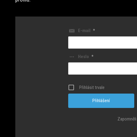
E-mail
*
Heslo
*
Přihlásit trvale
Zapomněli 