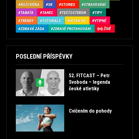
ROZCVIČKA
SK
STORIES
STRAVOVÁNÍ
TABATA
TANEC
TESTOSTERON
TIPY
TRENDY
TUTORIALS
ULTRA HD
VTIPNÉ
ZDRAVÁ ZÁDA
ZDRAVÉ PROTAHOVÁNÍ
ŽIVĚ
POSLEDNÍ PŘÍSPĚVKY
52. FITCAST – Petr
Svoboda – legenda
české atletiky
Cvičením do pohody