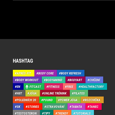
HASHTAG
APRÉS-FIT
BODY CORE
BODY REFRESH
BODY WORKOUT
BODY&MIND
BODYART
CVIČENÍ
EN
FITCAST
FITNESS
FREE
HEALTHFACTORY
HIIT
JÓGA
ONLINE TRÉNINK
PILATES
POLEDNÍCH 20
POUND
POWER JÓGA
ROZCVIČKA
SK
STORIES
STRAVOVÁNÍ
TABATA
TANEC
TESTOSTERON
TIPY
TRENDY
TUTORIALS