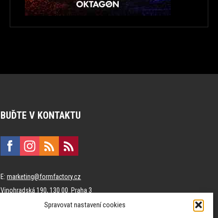
BUĎTE V KONTAKTU
E:
marketing@formfactory.cz
Vinohradská 190, 130 00 Praha 3
Spravovat nastavení cookies
Za publikovaný obsah odpovídají jednotliví autoři.