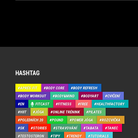
HASHTAG
APRÉS-FIT
BODY CORE
BODY REFRESH
BODY WORKOUT
BODY&MIND
BODYART
CVIČENÍ
EN
FITCAST
FITNESS
FREE
HEALTHFACTORY
HIIT
JÓGA
ONLINE TRÉNINK
PILATES
POLEDNÍCH 20
POUND
POWER JÓGA
ROZCVIČKA
SK
STORIES
STRAVOVÁNÍ
TABATA
TANEC
TESTOSTERON
TIPY
TRENDY
TUTORIALS