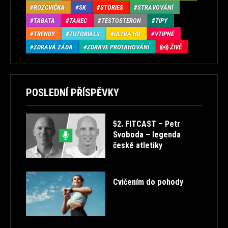
ROZCVIČKA
SK
STORIES
STRAVOVÁNÍ
TABATA
TANEC
TESTOSTERON
TIPY
TRENDY
TUTORIALS
ULTRA HD
VTIPNÉ
ZDRAVÁ ZÁDA
ZDRAVÉ PROTAHOVÁNÍ
ŽIVĚ
POSLEDNÍ PŘÍSPĚVKY
52. FITCAST – Petr
Svoboda – legenda
české atletiky
Cvičením do pohody