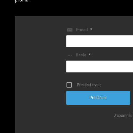
E-mail
*
Heslo
*
Přihlásit trvale
Zapomněli 