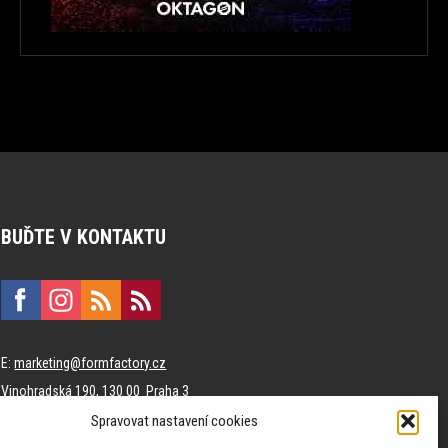
BUĎTE V KONTAKTU
E:
marketing@formfactory.cz
Vinohradská 190, 130 00 Praha 3
Spravovat nastavení cookies
Za publikovaný obsah odpovídají jednotliví autoři.