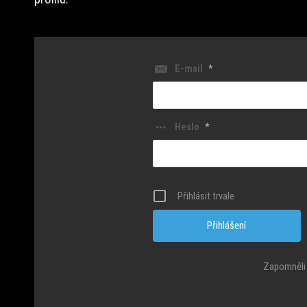
E-mail
*
Heslo
*
Přihlásit trvale
Zapomněli 