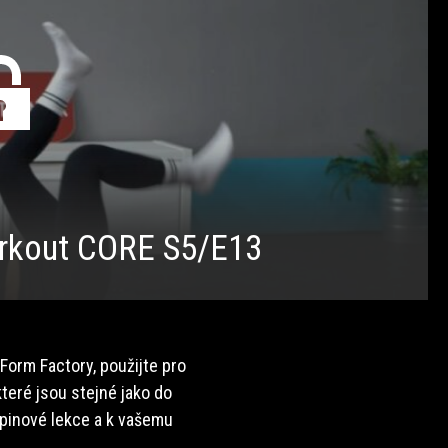
kout CORE S5/E13
 Form Factory, použijte pro
teré jsou stejné jako do
upinové lekce a k vašemu