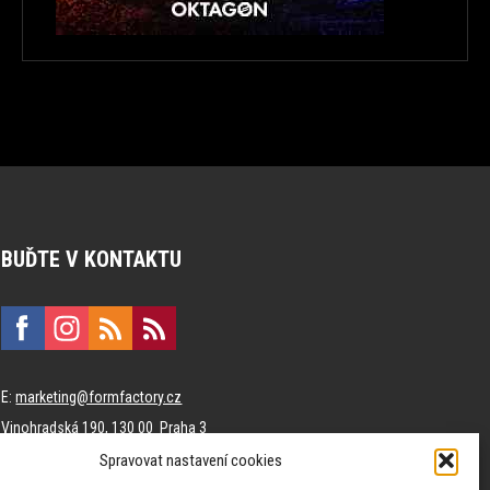
BUĎTE V KONTAKTU
E:
marketing@formfactory.cz
Vinohradská 190, 130 00 Praha 3
Spravovat nastavení cookies
Za publikovaný obsah odpovídají jednotliví autoři.