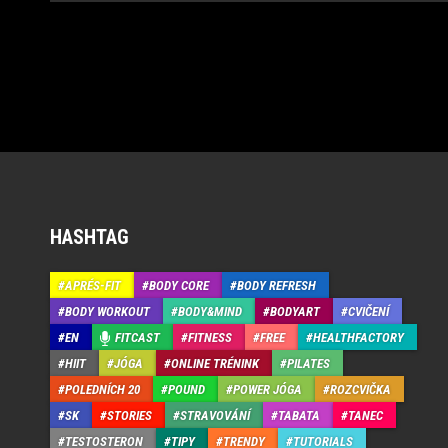
HASHTAG
APRÉS-FIT
BODY CORE
BODY REFRESH
BODY WORKOUT
BODY&MIND
BODYART
CVIČENÍ
EN
FITCAST
FITNESS
FREE
HEALTHFACTORY
HIIT
JÓGA
ONLINE TRÉNINK
PILATES
POLEDNÍCH 20
POUND
POWER JÓGA
ROZCVIČKA
SK
STORIES
STRAVOVÁNÍ
TABATA
TANEC
TESTOSTERON
TIPY
TRENDY
TUTORIALS