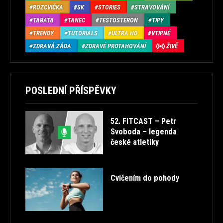
ROZCVIČKA
SK
STORIES
STRAVOVÁNÍ
TABATA
TANEC
TESTOSTERON
TIPY
TRENDY
TUTORIALS
ULTRA HD
VTIPNÉ
ZDRAVÁ ZÁDA
ZDRAVÉ PROTAHOVÁNÍ
ŽIVĚ
POSLEDNÍ PŘÍSPĚVKY
52. FITCAST – Petr
Svoboda – legenda
české atletiky
Cvičením do pohody