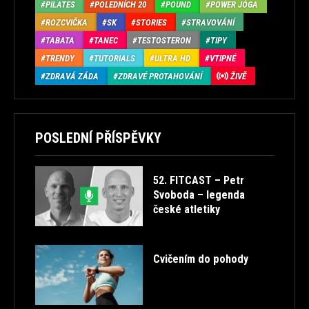
PILATES
POLEDNÍCH 20
POUND
POWER JÓGA
ROZCVIČKA
SK
STORIES
STRAVOVÁNÍ
TABATA
TANEC
TESTOSTERON
TIPY
TRENDY
TUTORIALS
ULTRA HD
VTIPNÉ
ZDRAVÁ ZÁDA
ZDRAVÉ PROTAHOVÁNÍ
ŽIVĚ
POSLEDNÍ PŘÍSPĚVKY
52. FITCAST – Petr
Svoboda – legenda
české atletiky
Cvičením do pohody