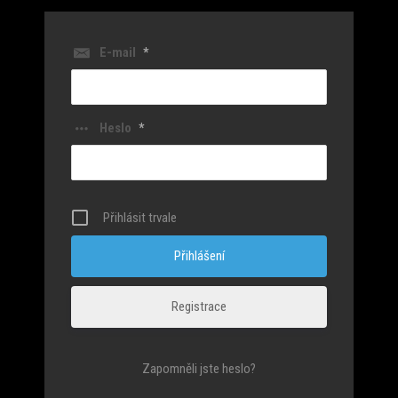
E-mail
*
Heslo
*
Přihlásit trvale
Registrace
Zapomněli jste heslo?