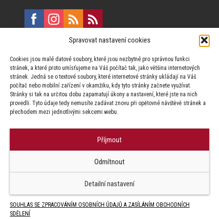
Spravovat nastavení cookies
E:
marketing@formfactory.cz
Cookies jsou malé datové soubory, které jsou nezbytné pro správnou funkci
Vinohradská 190, 130 00 Praha 3
stránek, a které proto umísťujeme na Váš počítač tak, jako většina internetových
stránek. Jedná se o textové soubory, které internetové stránky ukládají na Váš
počítač nebo mobilní zařízení v okamžiku, kdy tyto stránky začnete využívat.
Za publikovaný obsah odpovídají jednotliví autoři.
Stránky si tak na určitou dobu zapamatují úkony a nastavení, které jste na nich
provedli. Tyto údaje tedy nemusíte zadávat znovu při opětovné návštěvě stránek a
přechodem mezi jednotlivými sekcemi webu.
Příjmout
© Form Factory s.r.o.,
Odmítnout
Jakékoliv užití obsahu, včetně převzetí článků je bez souhlasu Form
Factory s.r.o. zapovězeno.
Detailní nastavení
SOUHLAS SE ZPRACOVÁNÍM OSOBNÍCH ÚDAJŮ A ZASÍLÁNÍM OBCHODNÍCH
SDĚLENÍ