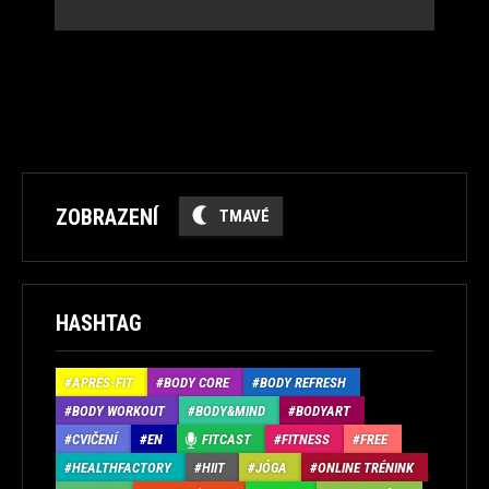
ZOBRAZENÍ
TMAVÉ
HASHTAG
APRÉS-FIT
BODY CORE
BODY REFRESH
BODY WORKOUT
BODY&MIND
BODYART
CVIČENÍ
EN
FITCAST
FITNESS
FREE
HEALTHFACTORY
HIIT
JÓGA
ONLINE TRÉNINK