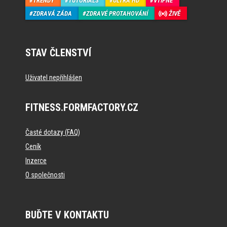
TRENDY
TUTORIALS
ULTRA HD
VTIPNÉ
ZDRAVÁ ZÁDA
ZDRAVÉ PROTAHOVÁNÍ
ŽIVĚ
STAV ČLENSTVÍ
Uživatel nepřihlášen
FITNESS.FORMFACTORY.CZ
Časté dotazy (FAQ)
Ceník
Inzerce
O společnosti
BUĎTE V KONTAKTU