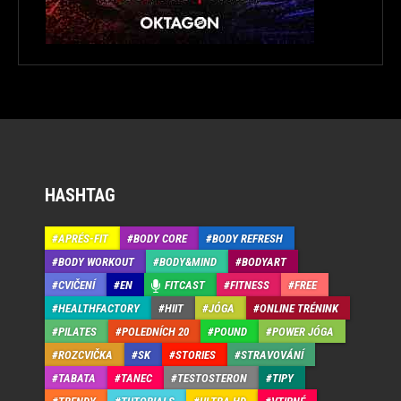
HASHTAG
APRÉS-FIT
BODY CORE
BODY REFRESH
BODY WORKOUT
BODY&MIND
BODYART
CVIČENÍ
EN
FITCAST
FITNESS
FREE
HEALTHFACTORY
HIIT
JÓGA
ONLINE TRÉNINK
PILATES
POLEDNÍCH 20
POUND
POWER JÓGA
ROZCVIČKA
SK
STORIES
STRAVOVÁNÍ
TABATA
TANEC
TESTOSTERON
TIPY