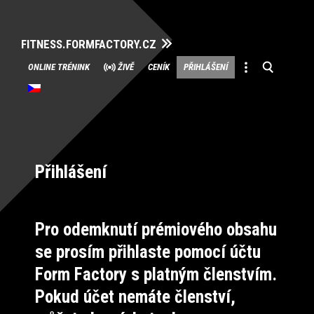
FITNESS.FORMFACTORY.CZ
Přeskočit
ONLINE TRÉNINK
ŽIVĚ
CENÍK
PŘIHLÁŠENÍ
na
obsah
Přihlášení
Pro odemknutí prémiového obsahu
se prosím přihlaste pomocí účtu
Form Factory s platným členstvím.
Pokud účet nemáte členství,