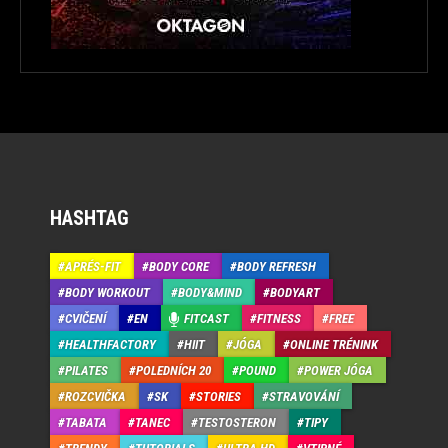
HASHTAG
APRÉS-FIT
BODY CORE
BODY REFRESH
BODY WORKOUT
BODY&MIND
BODYART
CVIČENÍ
EN
FITCAST
FITNESS
FREE
HEALTHFACTORY
HIIT
JÓGA
ONLINE TRÉNINK
PILATES
POLEDNÍCH 20
POUND
POWER JÓGA
ROZCVIČKA
SK
STORIES
STRAVOVÁNÍ
TABATA
TANEC
TESTOSTERON
TIPY