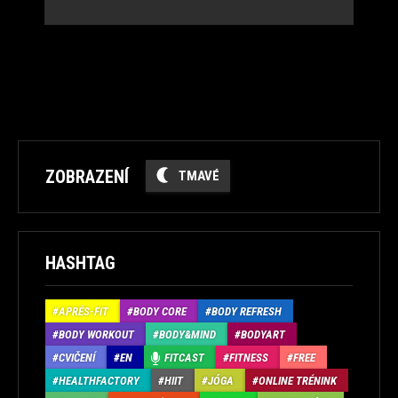
ZOBRAZENÍ
TMAVÉ
HASHTAG
APRÉS-FIT
BODY CORE
BODY REFRESH
BODY WORKOUT
BODY&MIND
BODYART
CVIČENÍ
EN
FITCAST
FITNESS
FREE
HEALTHFACTORY
HIIT
JÓGA
ONLINE TRÉNINK