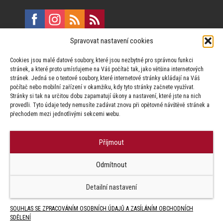
Spravovat nastavení cookies
E:
marketing@formfactory.cz
Cookies jsou malé datové soubory, které jsou nezbytné pro správnou funkci
Vinohradská 190, 130 00 Praha 3
stránek, a které proto umísťujeme na Váš počítač tak, jako většina internetových
stránek. Jedná se o textové soubory, které internetové stránky ukládají na Váš
počítač nebo mobilní zařízení v okamžiku, kdy tyto stránky začnete využívat.
Za publikovaný obsah odpovídají jednotliví autoři.
Stránky si tak na určitou dobu zapamatují úkony a nastavení, které jste na nich
provedli. Tyto údaje tedy nemusíte zadávat znovu při opětovné návštěvě stránek a
přechodem mezi jednotlivými sekcemi webu.
Příjmout
© Form Factory s.r.o.,
Odmítnout
Jakékoliv užití obsahu, včetně převzetí článků je bez souhlasu Form
Factory s.r.o. zapovězeno.
Detailní nastavení
SOUHLAS SE ZPRACOVÁNÍM OSOBNÍCH ÚDAJŮ A ZASÍLÁNÍM OBCHODNÍCH
SDĚLENÍ