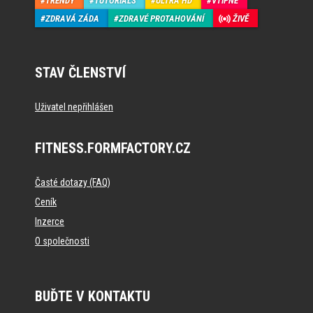
TRENDY
TUTORIALS
ULTRA HD
VTIPNÉ
ZDRAVÁ ZÁDA
ZDRAVÉ PROTAHOVÁNÍ
ŽIVĚ
STAV ČLENSTVÍ
Uživatel nepřihlášen
FITNESS.FORMFACTORY.CZ
Časté dotazy (FAQ)
Ceník
Inzerce
O společnosti
BUĎTE V KONTAKTU