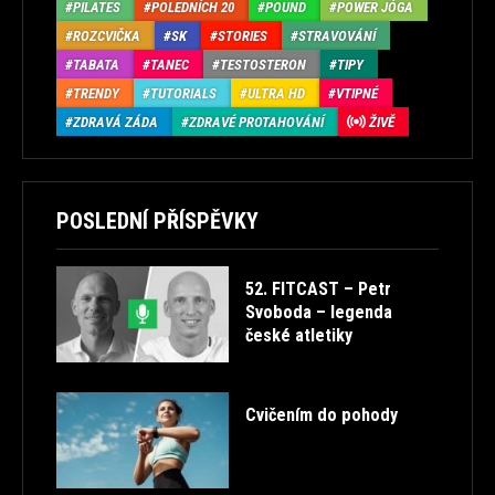
PILATES
POLEDNÍCH 20
POUND
POWER JÓGA
ROZCVIČKA
SK
STORIES
STRAVOVÁNÍ
TABATA
TANEC
TESTOSTERON
TIPY
TRENDY
TUTORIALS
ULTRA HD
VTIPNÉ
ZDRAVÁ ZÁDA
ZDRAVÉ PROTAHOVÁNÍ
ŽIVĚ
POSLEDNÍ PŘÍSPĚVKY
52. FITCAST – Petr
Svoboda – legenda
české atletiky
Cvičením do pohody