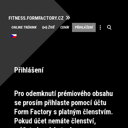
FITNESS.FORMFACTORY.CZ
Přeskočit
ONLINE TRÉNINK
ŽIVĚ
CENÍK
PŘIHLÁŠENÍ
na
obsah
Přihlášení
Pro odemknutí prémiového obsahu
se prosím přihlaste pomocí účtu
Form Factory s platným členstvím.
Pokud účet nemáte členství,