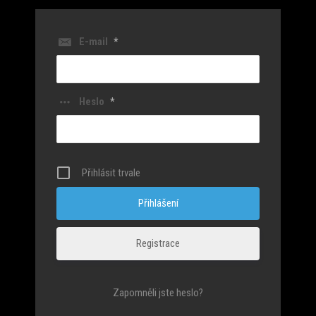
E-mail
*
Heslo
*
Přihlásit trvale
Registrace
Zapomněli jste heslo?