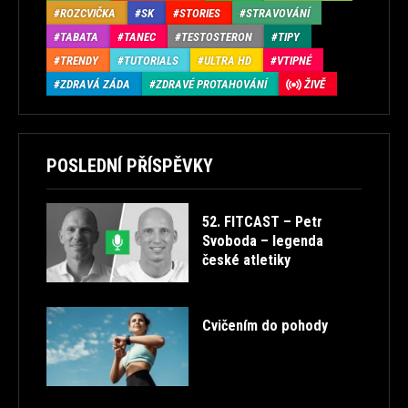
ROZCVIČKA
SK
STORIES
STRAVOVÁNÍ
TABATA
TANEC
TESTOSTERON
TIPY
TRENDY
TUTORIALS
ULTRA HD
VTIPNÉ
ZDRAVÁ ZÁDA
ZDRAVÉ PROTAHOVÁNÍ
ŽIVĚ
POSLEDNÍ PŘÍSPĚVKY
52. FITCAST – Petr
Svoboda – legenda
české atletiky
Cvičením do pohody