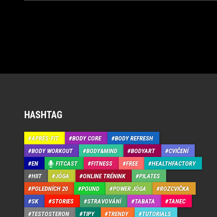
HASHTAG
APRÉS-FIT
BODY CORE
BODY REFRESH
BODY WORKOUT
BODY&MIND
BODYART
CVIČENÍ
EN
FITCAST
FITNESS
FREE
HEALTHFACTORY
HIIT
JÓGA
ONLINE TRÉNINK
PILATES
POLEDNÍCH 20
POUND
POWER JÓGA
ROZCVIČKA
SK
STORIES
STRAVOVÁNÍ
TABATA
TANEC
TESTOSTERON
TIPY
TRENDY
TUTORIALS