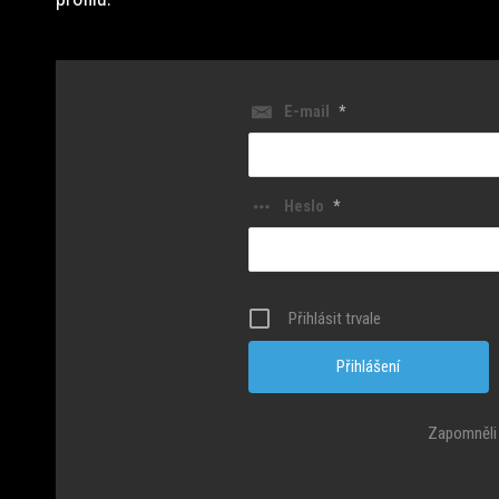
E-mail
*
Heslo
*
Přihlásit trvale
Zapomněli 