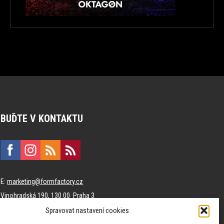
BUĎTE V KONTAKTU
E:
marketing@formfactory.cz
Vinohradská 190, 130 00 Praha 3
Spravovat nastavení cookies
Za publikovaný obsah odpovídají jednotliví autoři.