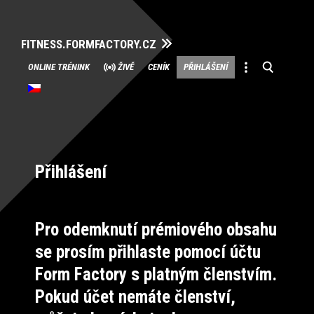
FITNESS.FORMFACTORY.CZ
Přeskočit
ONLINE TRÉNINK
ŽIVĚ
CENÍK
PŘIHLÁŠENÍ
na
obsah
Přihlášení
Pro odemknutí prémiového obsahu
se prosím přihlaste pomocí účtu
Form Factory s platným členstvím.
Pokud účet nemáte členství,