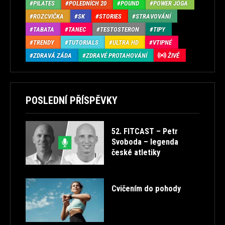
PILATES
POLEDNÍCH 20
POUND
POWER JÓGA
ROZCVIČKA
SK
STORIES
STRAVOVÁNÍ
TABATA
TANEC
TESTOSTERON
TIPY
TRENDY
TUTORIALS
ULTRA HD
VTIPNÉ
ZDRAVÁ ZÁDA
ZDRAVÉ PROTAHOVÁNÍ
ŽIVĚ
POSLEDNÍ PŘÍSPĚVKY
52. FITCAST – Petr
Svoboda – legenda
české atletiky
Cvičením do pohody