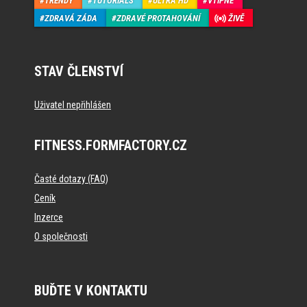
TRENDY
TUTORIALS
ULTRA HD
VTIPNÉ
ZDRAVÁ ZÁDA
ZDRAVÉ PROTAHOVÁNÍ
ŽIVĚ
STAV ČLENSTVÍ
Uživatel nepřihlášen
FITNESS.FORMFACTORY.CZ
Časté dotazy (FAQ)
Ceník
Inzerce
O společnosti
BUĎTE V KONTAKTU