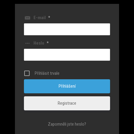
E-mail
*
Heslo
*
Přihlásit trvale
Registrace
Zapomněli jste heslo?