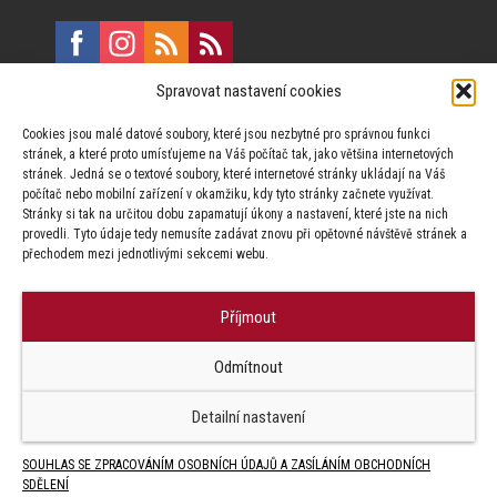
Spravovat nastavení cookies
E:
marketing@formfactory.cz
Cookies jsou malé datové soubory, které jsou nezbytné pro správnou funkci
Vinohradská 190, 130 00 Praha 3
stránek, a které proto umísťujeme na Váš počítač tak, jako většina internetových
stránek. Jedná se o textové soubory, které internetové stránky ukládají na Váš
počítač nebo mobilní zařízení v okamžiku, kdy tyto stránky začnete využívat.
Za publikovaný obsah odpovídají jednotliví autoři.
Stránky si tak na určitou dobu zapamatují úkony a nastavení, které jste na nich
provedli. Tyto údaje tedy nemusíte zadávat znovu při opětovné návštěvě stránek a
přechodem mezi jednotlivými sekcemi webu.
Příjmout
© Form Factory s.r.o.,
Odmítnout
Jakékoliv užití obsahu, včetně převzetí článků je bez souhlasu Form
Factory s.r.o. zapovězeno.
Detailní nastavení
SOUHLAS SE ZPRACOVÁNÍM OSOBNÍCH ÚDAJŮ A ZASÍLÁNÍM OBCHODNÍCH
SDĚLENÍ