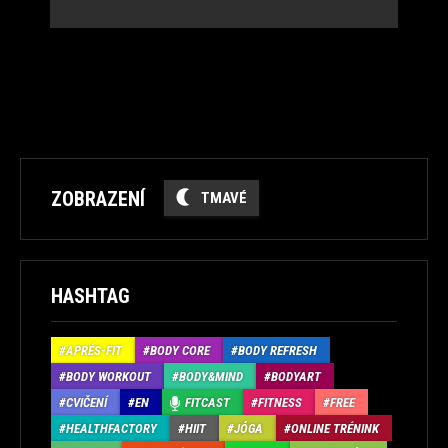
ZOBRAZENÍ
TMAVÉ
HASHTAG
APRÉS-FIT
BODY CORE
BODY REFRESH
BODY WORKOUT
BODY&MIND
BODYART
CVIČENÍ
EN
FITCAST
FITNESS
FREE
HEALTHFACTORY
HIIT
JÓGA
ONLINE TRÉNINK