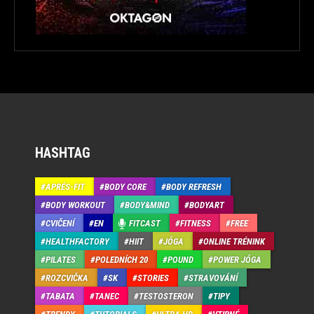
HASHTAG
APRÉS-FIT
BODY CORE
BODY REFRESH
BODY WORKOUT
BODY&MIND
BODYART
CVIČENÍ
EN
FITCAST
FITNESS
FREE
HEALTHFACTORY
HIIT
JÓGA
ONLINE TRÉNINK
PILATES
POLEDNÍCH 20
POUND
POWER JÓGA
ROZCVIČKA
SK
STORIES
STRAVOVÁNÍ
TABATA
TANEC
TESTOSTERON
TIPY