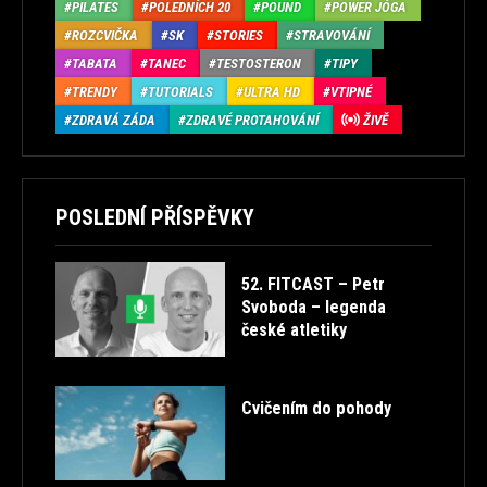
PILATES
POLEDNÍCH 20
POUND
POWER JÓGA
ROZCVIČKA
SK
STORIES
STRAVOVÁNÍ
TABATA
TANEC
TESTOSTERON
TIPY
TRENDY
TUTORIALS
ULTRA HD
VTIPNÉ
ZDRAVÁ ZÁDA
ZDRAVÉ PROTAHOVÁNÍ
ŽIVĚ
POSLEDNÍ PŘÍSPĚVKY
52. FITCAST – Petr
Svoboda – legenda
české atletiky
Cvičením do pohody