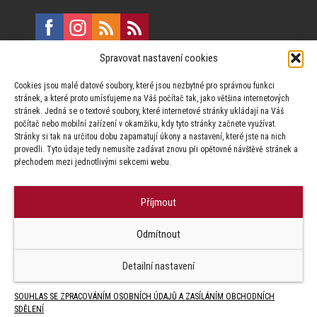
Spravovat nastavení cookies
E:
marketing@formfactory.cz
Cookies jsou malé datové soubory, které jsou nezbytné pro správnou funkci
Vinohradská 190, 130 00 Praha 3
stránek, a které proto umísťujeme na Váš počítač tak, jako většina internetových
stránek. Jedná se o textové soubory, které internetové stránky ukládají na Váš
počítač nebo mobilní zařízení v okamžiku, kdy tyto stránky začnete využívat.
Za publikovaný obsah odpovídají jednotliví autoři.
Stránky si tak na určitou dobu zapamatují úkony a nastavení, které jste na nich
provedli. Tyto údaje tedy nemusíte zadávat znovu při opětovné návštěvě stránek a
přechodem mezi jednotlivými sekcemi webu.
Příjmout
© Form Factory s.r.o.,
Odmítnout
Jakékoliv užití obsahu, včetně převzetí článků je bez souhlasu Form
Factory s.r.o. zapovězeno.
Detailní nastavení
SOUHLAS SE ZPRACOVÁNÍM OSOBNÍCH ÚDAJŮ A ZASÍLÁNÍM OBCHODNÍCH
SDĚLENÍ