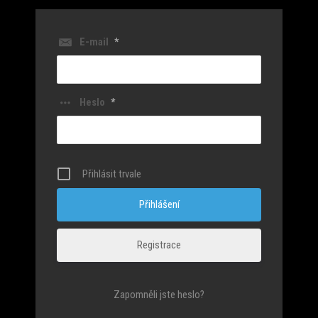
E-mail
*
Heslo
*
Přihlásit trvale
Registrace
Zapomněli jste heslo?