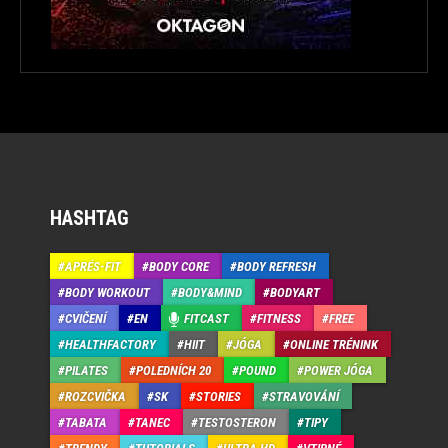
HASHTAG
APRÉS-FIT
BODY CORE
BODY REFRESH
BODY WORKOUT
BODY&MIND
BODYART
CVIČENÍ
EN
FITCAST
FITNESS
FREE
HEALTHFACTORY
HIIT
JÓGA
ONLINE TRÉNINK
PILATES
POLEDNÍCH 20
POUND
POWER JÓGA
ROZCVIČKA
SK
STORIES
STRAVOVÁNÍ
TABATA
TANEC
TESTOSTERON
TIPY