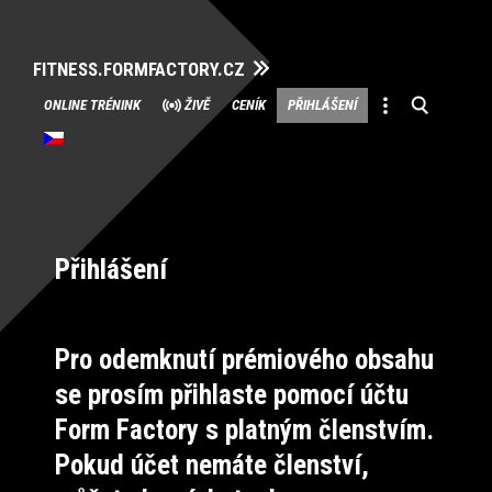
FITNESS.FORMFACTORY.CZ
Přeskočit
ONLINE TRÉNINK
ŽIVĚ
CENÍK
PŘIHLÁŠENÍ
na
obsah
Přihlášení
Pro odemknutí prémiového obsahu
se prosím přihlaste pomocí účtu
Form Factory s platným členstvím.
Pokud účet nemáte členství,