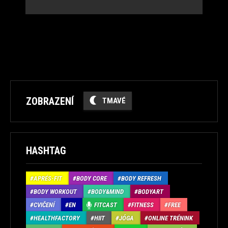
ZOBRAZENÍ
TMAVÉ
HASHTAG
APRÉS-FIT
BODY CORE
BODY REFRESH
BODY WORKOUT
BODY&MIND
BODYART
CVIČENÍ
EN
FITCAST
FITNESS
FREE
HEALTHFACTORY
HIIT
JÓGA
ONLINE TRÉNINK