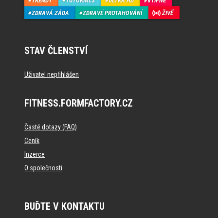
TRENDY
TUTORIALS
ULTRA HD
VTIPNÉ
ZDRAVÁ ZÁDA
ZDRAVÉ PROTAHOVÁNÍ
ŽIVĚ
STAV ČLENSTVÍ
Uživatel nepřihlášen
FITNESS.FORMFACTORY.CZ
Časté dotazy (FAQ)
Ceník
Inzerce
O společnosti
BUĎTE V KONTAKTU