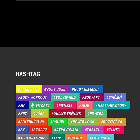
HASHTAG
APRÉS-FIT
BODY CORE
BODY REFRESH
BODY WORKOUT
BODY&MIND
BODYART
CVIČENÍ
EN
FITCAST
FITNESS
FREE
HEALTHFACTORY
HIIT
JÓGA
ONLINE TRÉNINK
PILATES
POLEDNÍCH 20
POUND
POWER JÓGA
ROZCVIČKA
SK
STORIES
STRAVOVÁNÍ
TABATA
TANEC
TESTOSTERON
TIPY
TRENDY
TUTORIALS