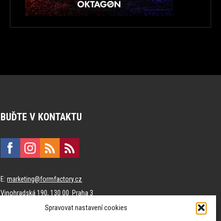
BUĎTE V KONTAKTU
E:
marketing@formfactory.cz
Vinohradská 190, 130 00 Praha 3
Spravovat nastavení cookies
Za publikovaný obsah odpovídají jednotliví autoři.