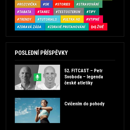
ROZCVIČKA
SK
STORIES
STRAVOVÁNÍ
TABATA
TANEC
TESTOSTERON
TIPY
TRENDY
TUTORIALS
ULTRA HD
VTIPNÉ
ZDRAVÁ ZÁDA
ZDRAVÉ PROTAHOVÁNÍ
ŽIVĚ
POSLEDNÍ PŘÍSPĚVKY
52. FITCAST – Petr
Svoboda – legenda
české atletiky
Cvičením do pohody