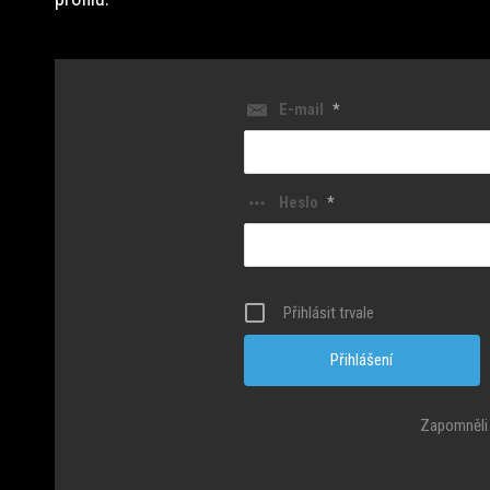
E-mail
*
Heslo
*
Přihlásit trvale
Zapomněli 