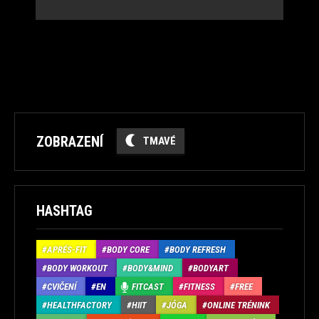
ZOBRAZENÍ
TMAVÉ
HASHTAG
APRÉS-FIT
BODY CORE
BODY REFRESH
BODY WORKOUT
BODY&MIND
BODYART
CVIČENÍ
EN
FITCAST
FITNESS
FREE
HEALTHFACTORY
HIIT
JÓGA
ONLINE TRÉNINK