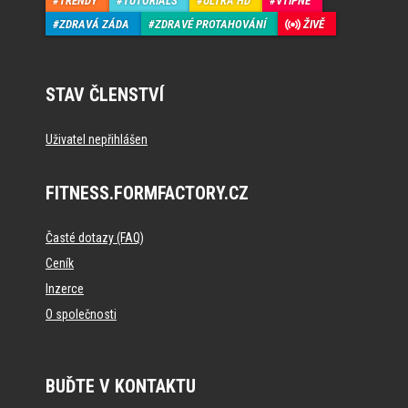
TRENDY
TUTORIALS
ULTRA HD
VTIPNÉ
ZDRAVÁ ZÁDA
ZDRAVÉ PROTAHOVÁNÍ
ŽIVĚ
STAV ČLENSTVÍ
Uživatel nepřihlášen
FITNESS.FORMFACTORY.CZ
Časté dotazy (FAQ)
Ceník
Inzerce
O společnosti
BUĎTE V KONTAKTU