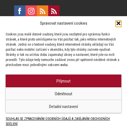
Spravovat nastavení cookies
E:
marketing@formfactory.cz
Cookies jsou malé datové soubory, které jsou nezbytné pro správnou funkci
Vinohradská 190, 130 00 Praha 3
stránek, a které proto umísťujeme na Váš počítač tak, jako většina internetových
stránek. Jedná se o textové soubory, které internetové stránky ukládají na Váš
počítač nebo mobilní zařízení v okamžiku, kdy tyto stránky začnete využívat.
Za publikovaný obsah odpovídají jednotliví autoři.
Stránky si tak na určitou dobu zapamatují úkony a nastavení, které jste na nich
provedli. Tyto údaje tedy nemusíte zadávat znovu při opětovné návštěvě stránek a
přechodem mezi jednotlivými sekcemi webu.
Příjmout
© Form Factory s.r.o.,
Odmítnout
Jakékoliv užití obsahu, včetně převzetí článků je bez souhlasu Form
Factory s.r.o. zapovězeno.
Detailní nastavení
SOUHLAS SE ZPRACOVÁNÍM OSOBNÍCH ÚDAJŮ A ZASÍLÁNÍM OBCHODNÍCH
SDĚLENÍ