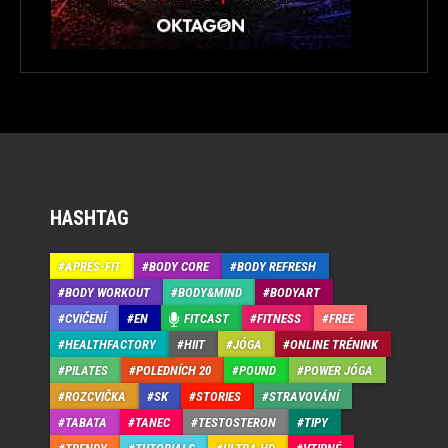
HASHTAG
APRÉS-FIT
BODY CORE
BODY REFRESH
BODY WORKOUT
BODY&MIND
BODYART
CVIČENÍ
EN
FITCAST
FITNESS
FREE
HEALTHFACTORY
HIIT
JÓGA
ONLINE TRÉNINK
PILATES
POLEDNÍCH 20
POUND
POWER JÓGA
ROZCVIČKA
SK
STORIES
STRAVOVÁNÍ
TABATA
TANEC
TESTOSTERON
TIPY