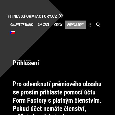
FITNESS.FORMFACTORY.CZ
Přeskočit
ONLINE TRÉNINK
ŽIVĚ
CENÍK
PŘIHLÁŠENÍ
na
obsah
Přihlášení
Pro odemknutí prémiového obsahu
se prosím přihlaste pomocí účtu
Form Factory s platným členstvím.
Pokud účet nemáte členství,