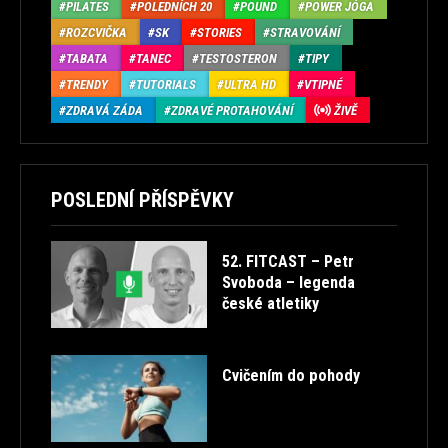
PILATES
POLEDNÍCH 20
POUND
POWER JÓGA
ROZCVIČKA
SK
STORIES
STRAVOVÁNÍ
TABATA
TANEC
TESTOSTERON
TIPY
TRENDY
TUTORIALS
ULTRA HD
VTIPNÉ
ZDRAVÁ ZÁDA
ZDRAVÉ PROTAHOVÁNÍ
ŽIVĚ
POSLEDNÍ PŘÍSPĚVKY
52. FITCAST – Petr
Svoboda – legenda
české atletiky
Cvičením do pohody