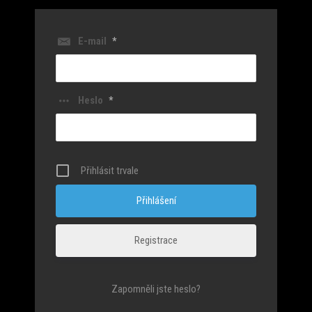
E-mail
*
Heslo
*
Přihlásit trvale
Registrace
Zapomněli jste heslo?