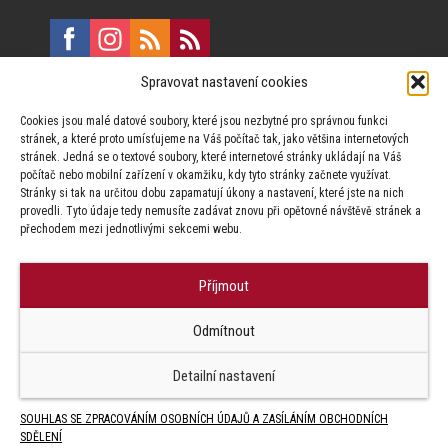
Spravovat nastavení cookies
E:
marketing@formfactory.cz
Cookies jsou malé datové soubory, které jsou nezbytné pro správnou funkci
Vinohradská 190, 130 00 Praha 3
stránek, a které proto umísťujeme na Váš počítač tak, jako většina internetových
stránek. Jedná se o textové soubory, které internetové stránky ukládají na Váš
počítač nebo mobilní zařízení v okamžiku, kdy tyto stránky začnete využívat.
Za publikovaný obsah odpovídají jednotliví autoři.
Stránky si tak na určitou dobu zapamatují úkony a nastavení, které jste na nich
provedli. Tyto údaje tedy nemusíte zadávat znovu při opětovné návštěvě stránek a
přechodem mezi jednotlivými sekcemi webu.
Příjmout
© Form Factory s.r.o.,
Odmítnout
Jakékoliv užití obsahu, včetně převzetí článků je bez souhlasu Form
Factory s.r.o. zapovězeno.
Detailní nastavení
SOUHLAS SE ZPRACOVÁNÍM OSOBNÍCH ÚDAJŮ A ZASÍLÁNÍM OBCHODNÍCH
SDĚLENÍ