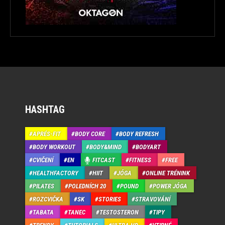
HASHTAG
APRÉS-FIT
BODY CORE
BODY REFRESH
BODY WORKOUT
BODY&MIND
BODYART
CVIČENÍ
EN
FITCAST
FITNESS
FREE
HEALTHFACTORY
HIIT
JÓGA
ONLINE TRÉNINK
PILATES
POLEDNÍCH 20
POUND
POWER JÓGA
ROZCVIČKA
SK
STORIES
STRAVOVÁNÍ
TABATA
TANEC
TESTOSTERON
TIPY