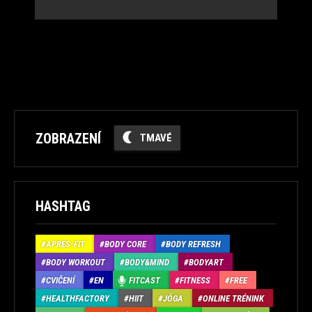
ZOBRAZENÍ
TMAVÉ
HASHTAG
APRÉS-FIT
BODY CORE
BODY REFRESH
BODY WORKOUT
BODY&MIND
BODYART
CVIČENÍ
EN
FITCAST
FITNESS
FREE
HEALTHFACTORY
HIIT
JÓGA
ONLINE TRÉNINK