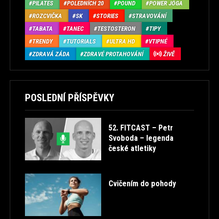
PILATES
POLEDNÍCH 20
POUND
POWER JÓGA
ROZCVIČKA
SK
STORIES
STRAVOVÁNÍ
TABATA
TANEC
TESTOSTERON
TIPY
TRENDY
TUTORIALS
ULTRA HD
VTIPNÉ
ZDRAVÁ ZÁDA
ZDRAVÉ PROTAHOVÁNÍ
ŽIVĚ
POSLEDNÍ PŘÍSPĚVKY
52. FITCAST – Petr
Svoboda – legenda
české atletiky
Cvičením do pohody