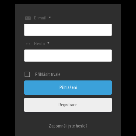
E-mail
*
Heslo
*
Přihlásit trvale
Registrace
Zapomněli jste heslo?