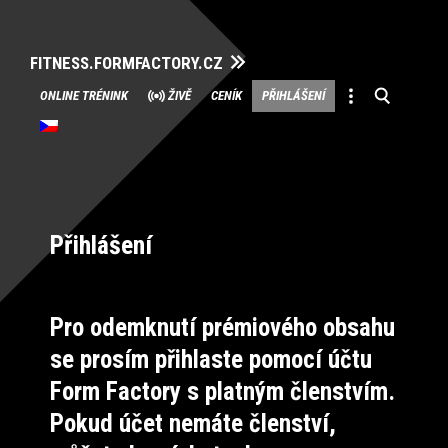
FITNESS.FORMFACTORY.CZ
Přeskočit
ONLINE TRÉNINK
ŽIVĚ
CENÍK
PŘIHLÁŠENÍ
na
obsah
Přihlášení
Pro odemknutí prémiového obsahu
se prosím přihlaste pomocí účtu
Form Factory s platným členstvím.
Pokud účet nemáte členství,