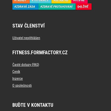
TRENDY
TUTORIALS
ULTRA HD
VTIPNÉ
ZDRAVÁ ZÁDA
ZDRAVÉ PROTAHOVÁNÍ
ŽIVĚ
STAV ČLENSTVÍ
Uživatel nepřihlášen
FITNESS.FORMFACTORY.CZ
Časté dotazy (FAQ)
Ceník
Inzerce
O společnosti
BUĎTE V KONTAKTU