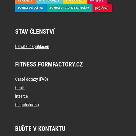
TRENDY
TUTORIALS
ULTRA HD
VTIPNÉ
ZDRAVÁ ZÁDA
ZDRAVÉ PROTAHOVÁNÍ
ŽIVĚ
STAV ČLENSTVÍ
Uživatel nepřihlášen
FITNESS.FORMFACTORY.CZ
Časté dotazy (FAQ)
Ceník
Inzerce
O společnosti
BUĎTE V KONTAKTU