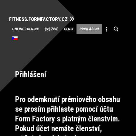
FITNESS.FORMFACTORY.CZ
Přeskočit
ONLINE TRÉNINK
ŽIVĚ
CENÍK
PŘIHLÁŠENÍ
na
obsah
Přihlášení
Pro odemknutí prémiového obsahu
se prosím přihlaste pomocí účtu
Form Factory s platným členstvím.
Pokud účet nemáte členství,