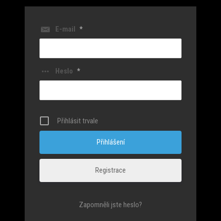
E-mail
*
Heslo
*
Přihlásit trvale
Registrace
Zapomněli jste heslo?