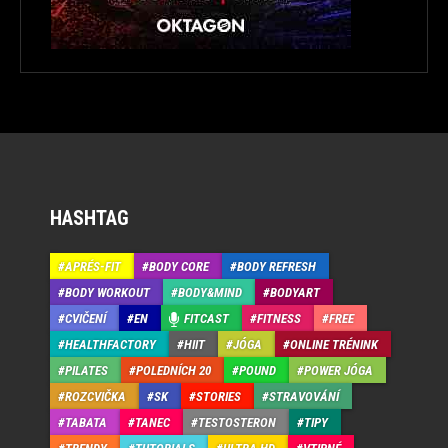
HASHTAG
APRÉS-FIT
BODY CORE
BODY REFRESH
BODY WORKOUT
BODY&MIND
BODYART
CVIČENÍ
EN
FITCAST
FITNESS
FREE
HEALTHFACTORY
HIIT
JÓGA
ONLINE TRÉNINK
PILATES
POLEDNÍCH 20
POUND
POWER JÓGA
ROZCVIČKA
SK
STORIES
STRAVOVÁNÍ
TABATA
TANEC
TESTOSTERON
TIPY