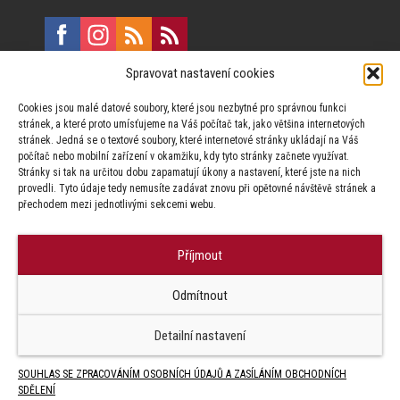
Spravovat nastavení cookies
E:
marketing@formfactory.cz
Cookies jsou malé datové soubory, které jsou nezbytné pro správnou funkci
Vinohradská 190, 130 00 Praha 3
stránek, a které proto umísťujeme na Váš počítač tak, jako většina internetových
stránek. Jedná se o textové soubory, které internetové stránky ukládají na Váš
počítač nebo mobilní zařízení v okamžiku, kdy tyto stránky začnete využívat.
Za publikovaný obsah odpovídají jednotliví autoři.
Stránky si tak na určitou dobu zapamatují úkony a nastavení, které jste na nich
provedli. Tyto údaje tedy nemusíte zadávat znovu při opětovné návštěvě stránek a
přechodem mezi jednotlivými sekcemi webu.
Příjmout
© Form Factory s.r.o.,
Odmítnout
Jakékoliv užití obsahu, včetně převzetí článků je bez souhlasu Form
Factory s.r.o. zapovězeno.
Detailní nastavení
SOUHLAS SE ZPRACOVÁNÍM OSOBNÍCH ÚDAJŮ A ZASÍLÁNÍM OBCHODNÍCH
SDĚLENÍ