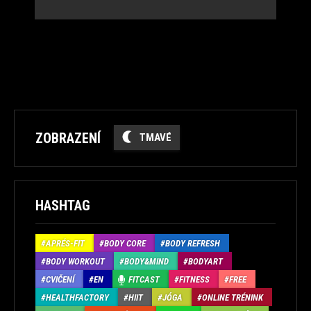
ZOBRAZENÍ
TMAVÉ
HASHTAG
APRÉS-FIT
BODY CORE
BODY REFRESH
BODY WORKOUT
BODY&MIND
BODYART
CVIČENÍ
EN
FITCAST
FITNESS
FREE
HEALTHFACTORY
HIIT
JÓGA
ONLINE TRÉNINK