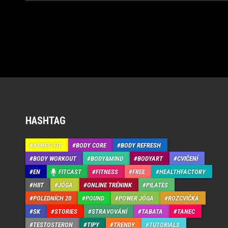
HASHTAG
APRÉS-FIT
BODY CORE
BODY REFRESH
BODY WORKOUT
BODY&MIND
BODYART
CVIČENÍ
EN
FITCAST
FITNESS
FREE
HEALTHFACTORY
HIIT
JÓGA
ONLINE TRÉNINK
PILATES
POLEDNÍCH 20
POUND
POWER JÓGA
ROZCVIČKA
SK
STORIES
STRAVOVÁNÍ
TABATA
TANEC
TESTOSTERON
TIPY
TRENDY
TUTORIALS