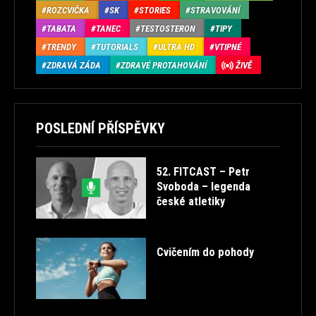
ROZCVIČKA
SK
STORIES
STRAVOVÁNÍ
TABATA
TANEC
TESTOSTERON
TIPY
TRENDY
TUTORIALS
ULTRA HD
VTIPNÉ
ZDRAVÁ ZÁDA
ZDRAVÉ PROTAHOVÁNÍ
ŽIVĚ
POSLEDNÍ PŘÍSPĚVKY
52. FITCAST – Petr
Svoboda – legenda
české atletiky
Cvičením do pohody