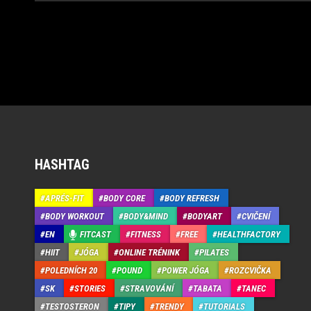
HASHTAG
APRÉS-FIT
BODY CORE
BODY REFRESH
BODY WORKOUT
BODY&MIND
BODYART
CVIČENÍ
EN
FITCAST
FITNESS
FREE
HEALTHFACTORY
HIIT
JÓGA
ONLINE TRÉNINK
PILATES
POLEDNÍCH 20
POUND
POWER JÓGA
ROZCVIČKA
SK
STORIES
STRAVOVÁNÍ
TABATA
TANEC
TESTOSTERON
TIPY
TRENDY
TUTORIALS