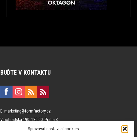
BUĎTE V KONTAKTU
E:
marketing@formfactory.cz
Vinohradská 190, 130 00 Praha 3
Spravovat nastavení cookies
Za publikovaný obsah odpovídají jednotliví autoři.