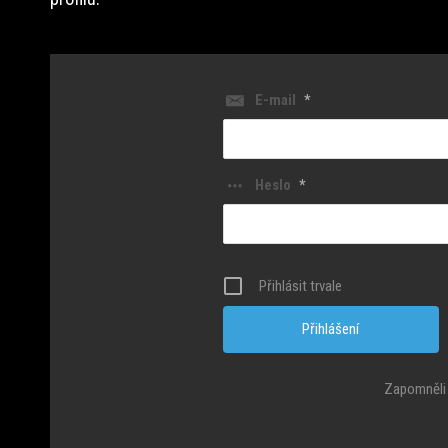
E-mail
*
Heslo
*
Přihlásit trvale
Zapomněli 