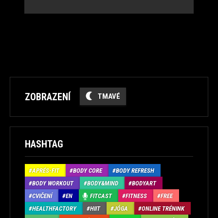
ZOBRAZENÍ
TMAVÉ
HASHTAG
APRÉS-FIT
BODY CORE
BODY REFRESH
BODY WORKOUT
BODY&MIND
BODYART
CVIČENÍ
EN
FITCAST
FITNESS
FREE
HEALTHFACTORY
HIIT
JÓGA
ONLINE TRÉNINK