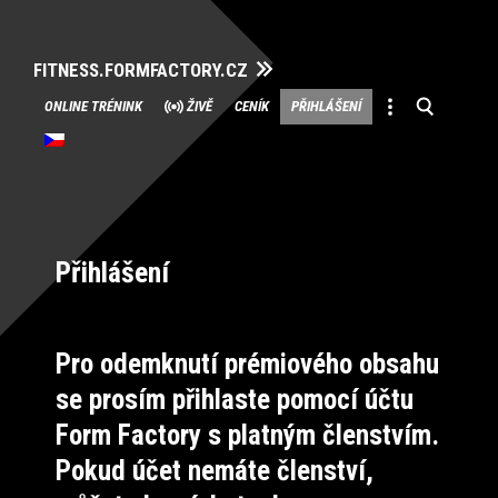
FITNESS.FORMFACTORY.CZ
Přeskočit
ONLINE TRÉNINK
ŽIVĚ
CENÍK
PŘIHLÁŠENÍ
na
obsah
Přihlášení
Pro odemknutí prémiového obsahu
se prosím přihlaste pomocí účtu
Form Factory s platným členstvím.
Pokud účet nemáte členství,