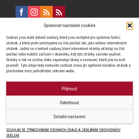
Spravovat nastavení cookies
E:
marketing@formfactory.cz
Cookies jsou malé datové soubory, které jsou nezbytné pro správnou funkci
Vinohradská 190, 130 00 Praha 3
stránek, a které proto umísťujeme na Váš počítač tak, jako většina internetových
stránek. Jedná se o textové soubory, které internetové stránky ukládají na Váš
počítač nebo mobilní zařízení v okamžiku, kdy tyto stránky začnete využívat.
Za publikovaný obsah odpovídají jednotliví autoři.
Stránky si tak na určitou dobu zapamatují úkony a nastavení, které jste na nich
provedli. Tyto údaje tedy nemusíte zadávat znovu při opětovné návštěvě stránek a
přechodem mezi jednotlivými sekcemi webu.
Příjmout
© Form Factory s.r.o.,
Odmítnout
Jakékoliv užití obsahu, včetně převzetí článků je bez souhlasu Form
Factory s.r.o. zapovězeno.
Detailní nastavení
SOUHLAS SE ZPRACOVÁNÍM OSOBNÍCH ÚDAJŮ A ZASÍLÁNÍM OBCHODNÍCH
SDĚLENÍ