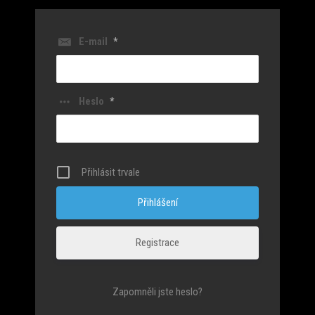
E-mail
*
Heslo
*
Přihlásit trvale
Registrace
Zapomněli jste heslo?