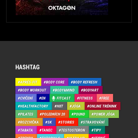
HASHTAG
APRÉS-FIT
BODY CORE
BODY REFRESH
BODY WORKOUT
BODY&MIND
BODYART
CVIČENÍ
EN
FITCAST
FITNESS
FREE
HEALTHFACTORY
HIIT
JÓGA
ONLINE TRÉNINK
PILATES
POLEDNÍCH 20
POUND
POWER JÓGA
ROZCVIČKA
SK
STORIES
STRAVOVÁNÍ
TABATA
TANEC
TESTOSTERON
TIPY