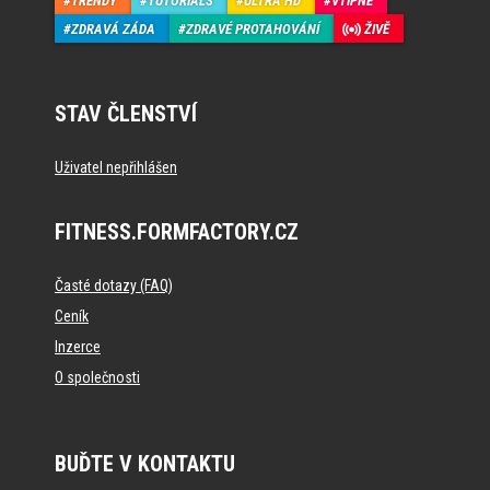
TRENDY
TUTORIALS
ULTRA HD
VTIPNÉ
ZDRAVÁ ZÁDA
ZDRAVÉ PROTAHOVÁNÍ
ŽIVĚ
STAV ČLENSTVÍ
Uživatel nepřihlášen
FITNESS.FORMFACTORY.CZ
Časté dotazy (FAQ)
Ceník
Inzerce
O společnosti
BUĎTE V KONTAKTU