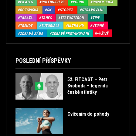
PILATES
POLEDNÍCH 20
POUND
POWER JÓGA
ROZCVIČKA
SK
STORIES
STRAVOVÁNÍ
TABATA
TANEC
TESTOSTERON
TIPY
TRENDY
TUTORIALS
ULTRA HD
VTIPNÉ
ZDRAVÁ ZÁDA
ZDRAVÉ PROTAHOVÁNÍ
ŽIVĚ
POSLEDNÍ PŘÍSPĚVKY
52. FITCAST – Petr
Svoboda – legenda
české atletiky
Cvičením do pohody